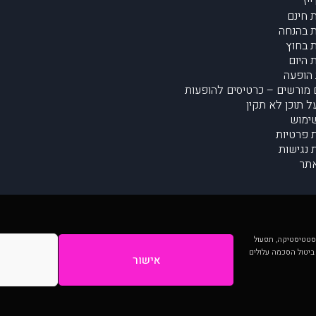
יז
 חינם
 בהנחה
 בחוץ
 היום
הופעה
מורשים – כרטיסים להופעות
על תוכן לא תקין
ימוש
ת פרטיות
נגישות
תר
 יותר וכן לסטטיסטיקה, תפעול
 ביטול הסכמה עלולים
אישור
המתפרסמים באתר ע"י הקהילה as is ללא בדיקה. נתוני ההופעות אינם באחריות muzi.
Developed by Digiproduct - Digital Solutions Ltd.