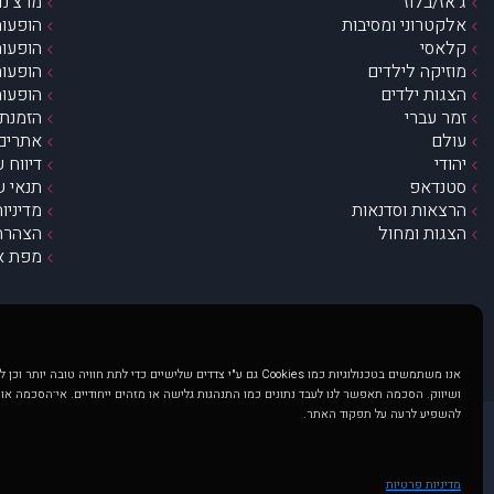
ג’אז/בלוז
מרצ’נדי
אלקטרוני ומסיבות
הופעות
קלאסי
הופעות
מוזיקה לילדים
הופעות
הצגות ילדים
הופעות
זמר עברי
הזמנת 
עולם
אתרים 
יהודי
דיווח 
סטנדאפ
תנאי ש
הרצאות וסדנאות
מדיניו
הצגות ומחול
הצהרת 
מפת א
אנו משתמשים בטכנולוגיות כמו Cookies גם ע"י צדדים שלישיים כדי לתת חוויה טובה
ושיווק. הסכמה תאפשר לנו לעבד נתונים כמו התנהגות גלישה או מזהים ייחודיים. אי־הסכמה או
להשפיע לרעה על תפקוד האתר.
@ כל הזכויות שמורות ל muzi.co.il . השימוש באתר זה כפוף לתנאי שימוש ופרטיות. שימוש בעמוד זה פירושה שהסכמת לפעול לפי תנאים אלו.
באתר מוצגים הופעות ואירועים 
מדיניות פרטיות