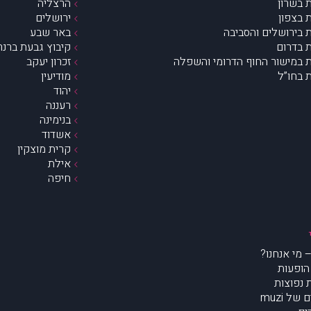
 בשרון
הרצליה
 בצפון
ירושלים
 בירושלים והסביבה
באר שבע
 בדרום
קיבוץ גבעת ברנר
 במישור החוף הדרומי והשפלה
זכרון יעקב
 בחו”ל
מודיעין
יהוד
רעננה
בנימינה
אשדוד
קרית מוצקין
אילת
חיפה
הופעות
נפוצות
של muzi