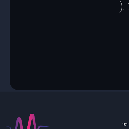
(
יפו