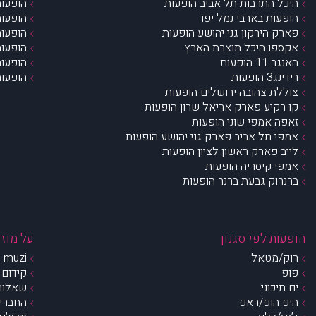
היכל התרבות תל אביב הופעות
הופעות
הופעות בארבי נמל יפו
הופעות
פארק הירקון גני יהושע הופעות
הופעות
אקספו היכל תוצרת הארץ
הופעות
האנגר 11 הופעות
הופעות
רידינג3 הופעות
הופעות
צוללת צהובה ירושלים הופעות
קו רקיע פארק אריאל שרון הופעות
זאפה אמפי שוני הופעות
אמפי תל אביב פארק גני יהושע הופעות
לייב פארק ראשון לציון הופעות
אמפי קיסריה הופעות
ברנרוק גבעת ברנר הופעות
הופעות לפי סגנון
על מוזי
רוק/מטאל
muzi – מי אנחנו?
פופ
קידום 
ים תיכוני
שאלות 
היפ הופ/ראפ
החברים 