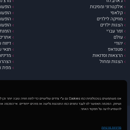
ג’אז/בלוז
מרצ’נדי
אלקטרוני ומסיבות
הופעות
קלאסי
הופעות
מוזיקה לילדים
הופעות
הצגות ילדים
הופעות
זמר עברי
הזמנת 
עולם
אתרים 
יהודי
דיווח 
סטנדאפ
תנאי ש
הרצאות וסדנאות
מדיניו
הצגות ומחול
הצהרת 
מפת א
אנו משתמשים בטכנולוגיות כמו Cookies גם ע"י צדדים שלישיים כדי לתת חוויה טובה
ושיווק. הסכמה תאפשר לנו לעבד נתונים כמו התנהגות גלישה או מזהים ייחודיים. אי־הסכמה או
להשפיע לרעה על תפקוד האתר.
@ כל הזכויות שמורות ל muzi.co.il . השימוש באתר זה כפוף לתנאי שימוש ופרטיות. שימוש בעמוד זה פירושה שהסכמת לפעול לפי תנאים אלו.
באתר מוצגים הופעות ואירועים 
מדיניות פרטיות