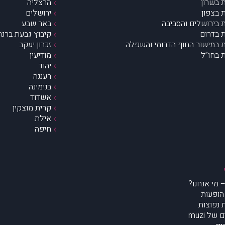
 בשרון
הרצליה
 בצפון
ירושלים
 בירושלים והסביבה
באר שבע
 בדרום
קיבוץ גבעת ברנר
 במישור החוף הדרומי והשפלה
זכרון יעקב
 בחו”ל
מודיעין
יהוד
רעננה
בנימינה
אשדוד
קרית מוצקין
אילת
חיפה
הופעות
נפוצות
של muzi