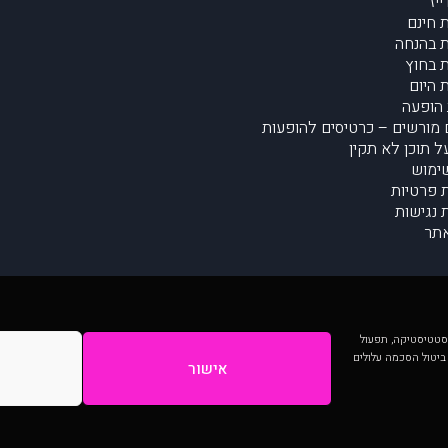
יז
 חינם
 בהנחה
 בחוץ
 היום
הופעה
מורשים – כרטיסים להופעות
על תוכן לא תקין
ימוש
ת פרטיות
נגישות
תר
 יותר וכן לסטטיסטיקה, תפעול
 ביטול הסכמה עלולים
אישור
המתפרסמים באתר ע"י הקהילה as is ללא בדיקה. נתוני ההופעות אינם באחריות muzi.
Developed by Digiproduct - Digital Solutions Ltd.