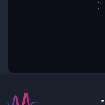
(
יפו