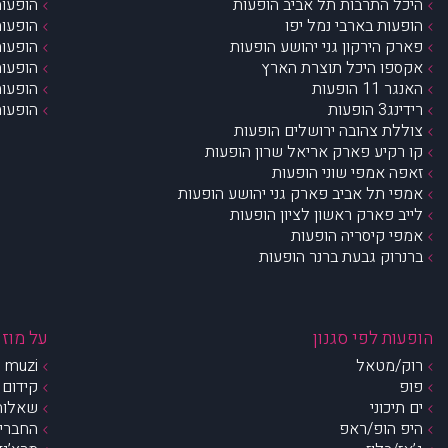
היכל התרבות תל אביב הופעות
הופעות
הופעות בארבי נמל יפו
הופעות
פארק הירקון גני יהושע הופעות
הופעות
אקספו היכל תוצרת הארץ
הופעות
האנגר 11 הופעות
הופעות
רידינג3 הופעות
הופעות
צוללת צהובה ירושלים הופעות
קו רקיע פארק אריאל שרון הופעות
זאפה אמפי שוני הופעות
אמפי תל אביב פארק גני יהושע הופעות
לייב פארק ראשון לציון הופעות
אמפי קיסריה הופעות
ברנרוק גבעת ברנר הופעות
הופעות לפי סגנון
על מוזי
רוק/מטאל
muzi – מי אנחנו?
פופ
קידום 
ים תיכוני
שאלות 
היפ הופ/ראפ
החברים 