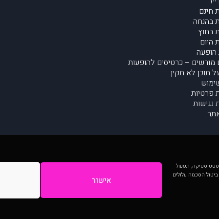
יז
 חינם
 בהנחה
 בחוץ
 היום
הופעה
מורשים – כרטיסים להופעות
על תוכן לא תקין
ימוש
ת פרטיות
נגישות
תר
 יותר וכן לסטטיסטיקה, תפעול
 ביטול הסכמה עלולים
אישור
המתפרסמים באתר ע"י הקהילה as is ללא בדיקה. נתוני ההופעות אינם באחריות muzi.
Developed by Digiproduct - Digital Solutions Ltd.