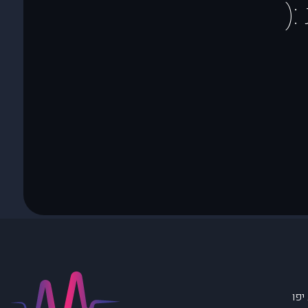
(
יפו