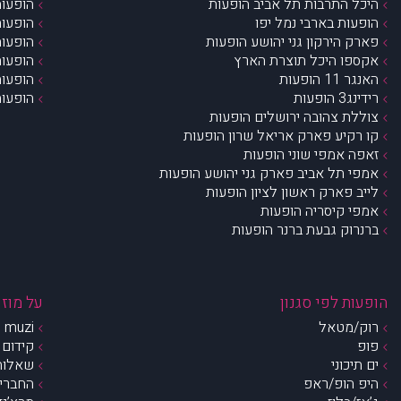
היכל התרבות תל אביב הופעות
הופעות
הופעות בארבי נמל יפו
הופעות
פארק הירקון גני יהושע הופעות
הופעות
אקספו היכל תוצרת הארץ
הופעות
האנגר 11 הופעות
הופעות
רידינג3 הופעות
הופעות
צוללת צהובה ירושלים הופעות
קו רקיע פארק אריאל שרון הופעות
זאפה אמפי שוני הופעות
אמפי תל אביב פארק גני יהושע הופעות
לייב פארק ראשון לציון הופעות
אמפי קיסריה הופעות
ברנרוק גבעת ברנר הופעות
הופעות לפי סגנון
על מוזי
רוק/מטאל
muzi – מי אנחנו?
פופ
קידום 
ים תיכוני
שאלות 
היפ הופ/ראפ
החברים 