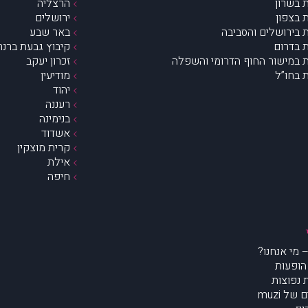
 בשרון
הרצליה
 בצפון
ירושלים
 בירושלים והסביבה
באר שבע
 בדרום
קיבוץ גבעת ברנר
 במישור החוף הדרומי והשפלה
זכרון יעקב
 בחו”ל
מודיעין
יהוד
רעננה
בנימינה
אשדוד
קרית מוצקין
אילת
חיפה
הופעות
נפוצות
של muzi