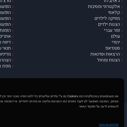
ג’אז/בלוז
מרצ’נדי
אלקטרוני ומסיבות
הופעות
קלאסי
הופעות
מוזיקה לילדים
הופעות
הצגות ילדים
הופעות
זמר עברי
הזמנת 
עולם
אתרים 
יהודי
דיווח 
סטנדאפ
תנאי ש
הרצאות וסדנאות
מדיניו
הצגות ומחול
הצהרת 
מפת א
אנו משתמשים בטכנולוגיות כמו Cookies גם ע"י צדדים שלישיים כדי לתת חוויה טובה
ושיווק. הסכמה תאפשר לנו לעבד נתונים כמו התנהגות גלישה או מזהים ייחודיים. אי־הסכמה או
להשפיע לרעה על תפקוד האתר.
@ כל הזכויות שמורות ל muzi.co.il . השימוש באתר זה כפוף לתנאי שימוש ופרטיות. שימוש בעמוד זה פירושה שהסכמת לפעול לפי תנאים אלו.
באתר מוצגים הופעות ואירועים 
מדיניות פרטיות