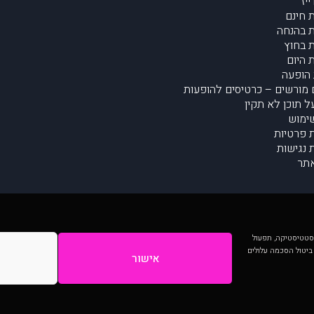
יז
 חינם
 בהנחה
 בחוץ
 היום
הופעה
מורשים – כרטיסים להופעות
על תוכן לא תקין
ימוש
ת פרטיות
נגישות
תר
 יותר וכן לסטטיסטיקה, תפעול
 ביטול הסכמה עלולים
אישור
המתפרסמים באתר ע"י הקהילה as is ללא בדיקה. נתוני ההופעות אינם באחריות muzi.
Developed by Digiproduct - Digital Solutions Ltd.