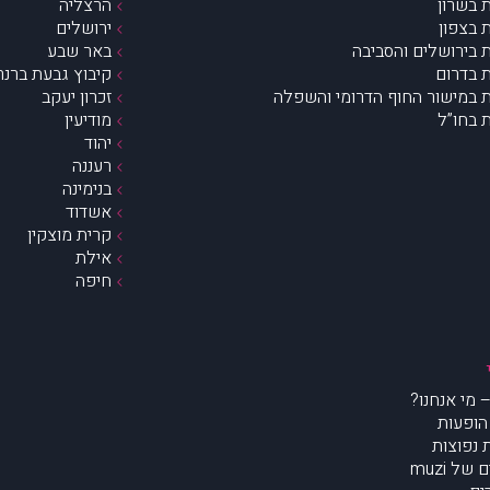
 בשרון
הרצליה
 בצפון
ירושלים
 בירושלים והסביבה
באר שבע
 בדרום
קיבוץ גבעת ברנר
 במישור החוף הדרומי והשפלה
זכרון יעקב
 בחו”ל
מודיעין
יהוד
רעננה
בנימינה
אשדוד
קרית מוצקין
אילת
חיפה
הופעות
נפוצות
של muzi