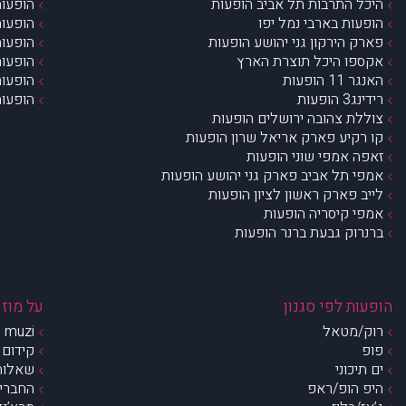
היכל התרבות תל אביב הופעות
הופעות
הופעות בארבי נמל יפו
הופעות
פארק הירקון גני יהושע הופעות
הופעות
אקספו היכל תוצרת הארץ
הופעות
האנגר 11 הופעות
הופעות
רידינג3 הופעות
הופעות
צוללת צהובה ירושלים הופעות
קו רקיע פארק אריאל שרון הופעות
זאפה אמפי שוני הופעות
אמפי תל אביב פארק גני יהושע הופעות
לייב פארק ראשון לציון הופעות
אמפי קיסריה הופעות
ברנרוק גבעת ברנר הופעות
הופעות לפי סגנון
על מוזי
רוק/מטאל
muzi – מי אנחנו?
פופ
קידום 
ים תיכוני
שאלות 
היפ הופ/ראפ
החברים 