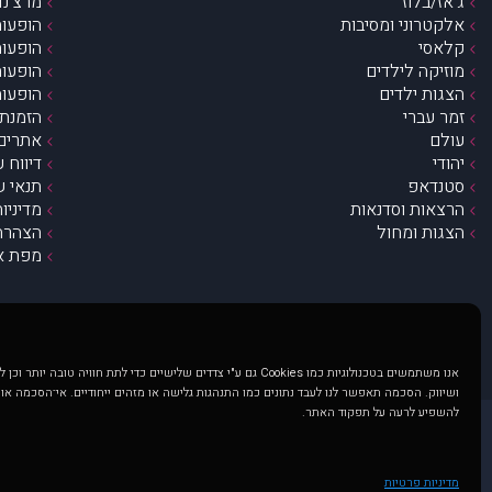
ג’אז/בלוז
מרצ’נדי
אלקטרוני ומסיבות
הופעות
קלאסי
הופעות
מוזיקה לילדים
הופעות
הצגות ילדים
הופעות
זמר עברי
הזמנת 
עולם
אתרים 
יהודי
דיווח 
סטנדאפ
תנאי ש
הרצאות וסדנאות
מדיניו
הצגות ומחול
הצהרת 
מפת א
אנו משתמשים בטכנולוגיות כמו Cookies גם ע"י צדדים שלישיים כדי לתת חוויה טובה
ושיווק. הסכמה תאפשר לנו לעבד נתונים כמו התנהגות גלישה או מזהים ייחודיים. אי־הסכמה או
להשפיע לרעה על תפקוד האתר.
@ כל הזכויות שמורות ל muzi.co.il . השימוש באתר זה כפוף לתנאי שימוש ופרטיות. שימוש בעמוד זה פירושה שהסכמת לפעול לפי תנאים אלו.
באתר מוצגים הופעות ואירועים 
מדיניות פרטיות