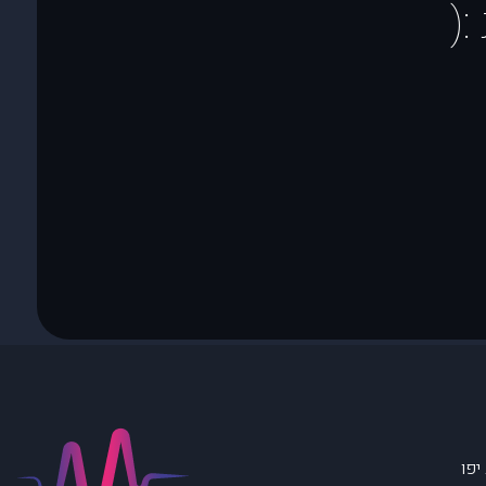
(
יפו