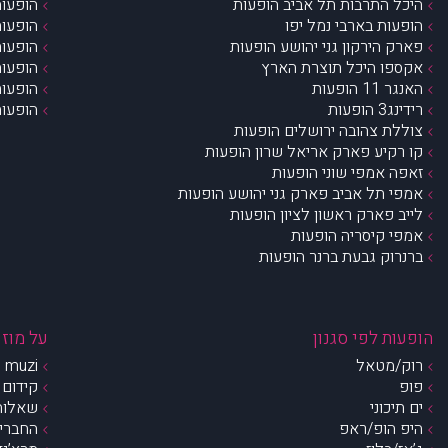
היכל התרבות תל אביב הופעות
הופעות
הופעות בארבי נמל יפו
הופעות
פארק הירקון גני יהושע הופעות
הופעות
אקספו היכל תוצרת הארץ
הופעות
האנגר 11 הופעות
הופעות
רידינג3 הופעות
הופעות
צוללת צהובה ירושלים הופעות
קו רקיע פארק אריאל שרון הופעות
זאפה אמפי שוני הופעות
אמפי תל אביב פארק גני יהושע הופעות
לייב פארק ראשון לציון הופעות
אמפי קיסריה הופעות
ברנרוק גבעת ברנר הופעות
הופעות לפי סגנון
על מוזי
רוק/מטאל
muzi – מי אנחנו?
פופ
קידום 
ים תיכוני
שאלות 
היפ הופ/ראפ
החברים 