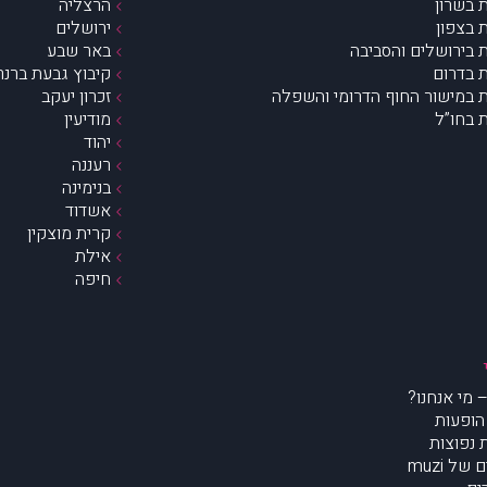
 בשרון
הרצליה
 בצפון
ירושלים
 בירושלים והסביבה
באר שבע
 בדרום
קיבוץ גבעת ברנר
 במישור החוף הדרומי והשפלה
זכרון יעקב
 בחו”ל
מודיעין
יהוד
רעננה
בנימינה
אשדוד
קרית מוצקין
אילת
חיפה
הופעות
נפוצות
של muzi