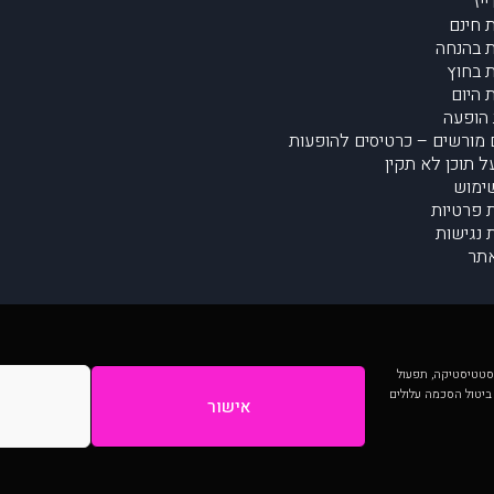
יז
 חינם
 בהנחה
 בחוץ
 היום
הופעה
מורשים – כרטיסים להופעות
על תוכן לא תקין
ימוש
ת פרטיות
נגישות
תר
 יותר וכן לסטטיסטיקה, תפעול
 ביטול הסכמה עלולים
אישור
המתפרסמים באתר ע"י הקהילה as is ללא בדיקה. נתוני ההופעות אינם באחריות muzi.
Developed by Digiproduct - Digital Solutions Ltd.