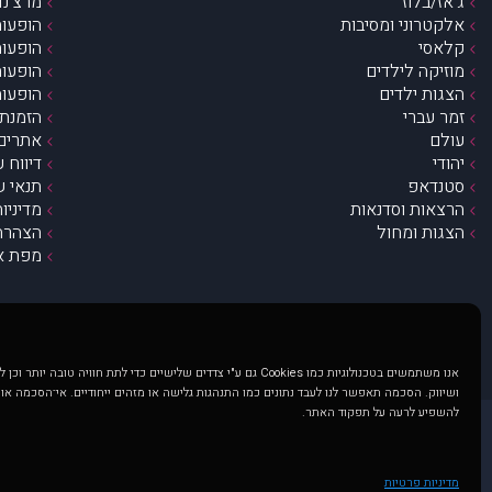
ג’אז/בלוז
מרצ’נדי
אלקטרוני ומסיבות
הופעות
קלאסי
הופעות
מוזיקה לילדים
הופעות
הצגות ילדים
הופעות
זמר עברי
הזמנת 
עולם
אתרים 
יהודי
דיווח 
סטנדאפ
תנאי ש
הרצאות וסדנאות
מדיניו
הצגות ומחול
הצהרת 
מפת א
אנו משתמשים בטכנולוגיות כמו Cookies גם ע"י צדדים שלישיים כדי לתת חוויה טובה
ושיווק. הסכמה תאפשר לנו לעבד נתונים כמו התנהגות גלישה או מזהים ייחודיים. אי־הסכמה או
להשפיע לרעה על תפקוד האתר.
@ כל הזכויות שמורות ל muzi.co.il . השימוש באתר זה כפוף לתנאי שימוש ופרטיות. שימוש בעמוד זה פירושה שהסכמת לפעול לפי תנאים אלו.
באתר מוצגים הופעות ואירועים 
מדיניות פרטיות