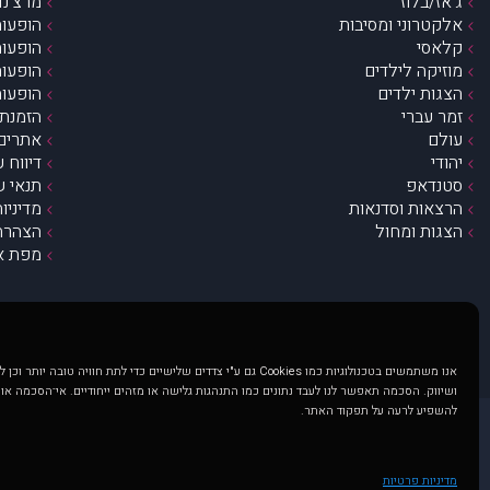
ג’אז/בלוז
מרצ’נדי
אלקטרוני ומסיבות
הופעות
קלאסי
הופעות
מוזיקה לילדים
הופעות
הצגות ילדים
הופעות
זמר עברי
הזמנת 
עולם
אתרים 
יהודי
דיווח 
סטנדאפ
תנאי ש
הרצאות וסדנאות
מדיניו
הצגות ומחול
הצהרת 
מפת א
אנו משתמשים בטכנולוגיות כמו Cookies גם ע"י צדדים שלישיים כדי לתת חוויה טובה
ושיווק. הסכמה תאפשר לנו לעבד נתונים כמו התנהגות גלישה או מזהים ייחודיים. אי־הסכמה או
להשפיע לרעה על תפקוד האתר.
@ כל הזכויות שמורות ל muzi.co.il . השימוש באתר זה כפוף לתנאי שימוש ופרטיות. שימוש בעמוד זה פירושה שהסכמת לפעול לפי תנאים אלו.
באתר מוצגים הופעות ואירועים 
מדיניות פרטיות