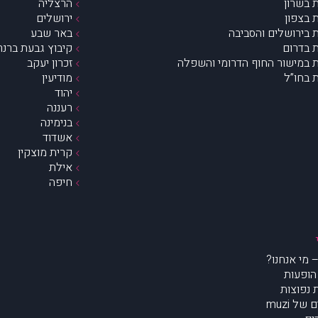
 בשרון
הרצליה
 בצפון
ירושלים
 בירושלים והסביבה
באר שבע
 בדרום
קיבוץ גבעת ברנר
 במישור החוף הדרומי והשפלה
זכרון יעקב
 בחו”ל
מודיעין
יהוד
רעננה
בנימינה
אשדוד
קרית מוצקין
אילת
חיפה
הופעות
נפוצות
של muzi