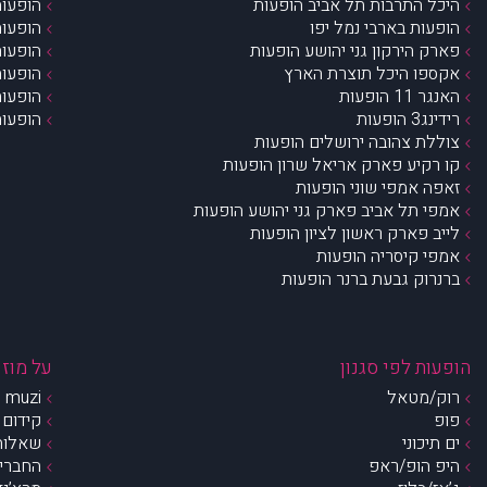
היכל התרבות תל אביב הופעות
הופעות
הופעות בארבי נמל יפו
הופעות
פארק הירקון גני יהושע הופעות
הופעות
אקספו היכל תוצרת הארץ
הופעות
האנגר 11 הופעות
הופעות
רידינג3 הופעות
הופעות
צוללת צהובה ירושלים הופעות
קו רקיע פארק אריאל שרון הופעות
זאפה אמפי שוני הופעות
אמפי תל אביב פארק גני יהושע הופעות
לייב פארק ראשון לציון הופעות
אמפי קיסריה הופעות
ברנרוק גבעת ברנר הופעות
הופעות לפי סגנון
על מוזי
רוק/מטאל
muzi – מי אנחנו?
פופ
קידום 
ים תיכוני
שאלות 
היפ הופ/ראפ
החברים 