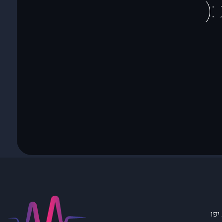
(
יפו