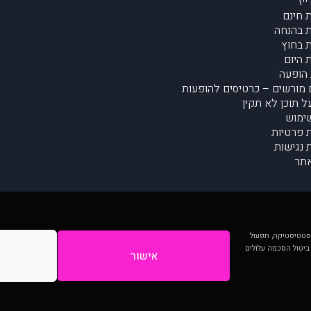
יז
 חינם
 בהנחה
 בחוץ
 היום
הופעה
מורשים – כרטיסים להופעות
על תוכן לא תקין
ימוש
ת פרטיות
נגישות
תר
 יותר וכן לסטטיסטיקה, תפעול
 ביטול הסכמה עלולים
אישור
המתפרסמים באתר ע"י הקהילה as is ללא בדיקה. נתוני ההופעות אינם באחריות muzi.
Developed by Digiproduct - Digital Solutions Ltd.