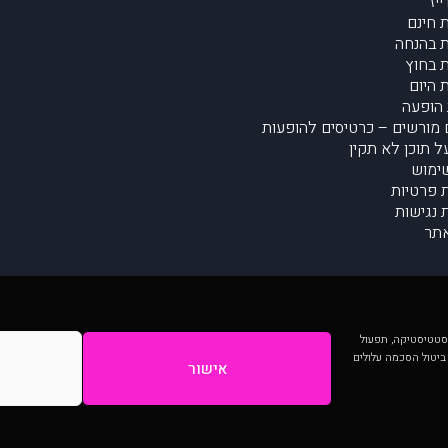
יז
 חינם
 בהנחה
 בחוץ
 היום
הופעה
מורשים – כרטיסים להופעות
על תוכן לא תקין
ימוש
ת פרטיות
נגישות
תר
 יותר וכן לסטטיסטיקה, תפעול
 ביטול הסכמה עלולים
אישור
המתפרסמים באתר ע"י הקהילה as is ללא בדיקה. נתוני ההופעות אינם באחריות muzi.
Developed by Digiproduct - Digital Solutions Ltd.