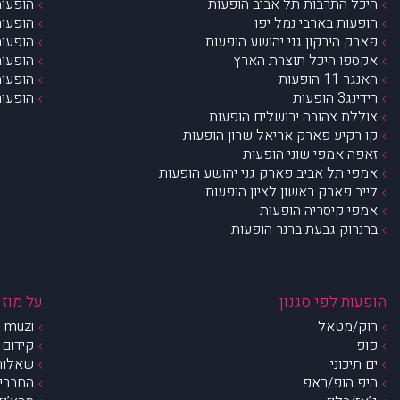
היכל התרבות תל אביב הופעות
הופעות
הופעות בארבי נמל יפו
הופעות
פארק הירקון גני יהושע הופעות
הופעות
אקספו היכל תוצרת הארץ
הופעות
האנגר 11 הופעות
הופעות
רידינג3 הופעות
הופעות
צוללת צהובה ירושלים הופעות
קו רקיע פארק אריאל שרון הופעות
זאפה אמפי שוני הופעות
אמפי תל אביב פארק גני יהושע הופעות
לייב פארק ראשון לציון הופעות
אמפי קיסריה הופעות
ברנרוק גבעת ברנר הופעות
הופעות לפי סגנון
על מוזי
רוק/מטאל
muzi – מי אנחנו?
פופ
קידום 
ים תיכוני
שאלות 
היפ הופ/ראפ
החברים 