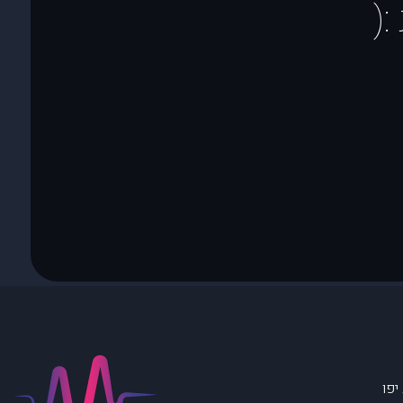
(
יפו