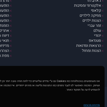
ג’אז/בלוז
מרצ’נדי
אלקטרוני ומסיבות
הופעות
קלאסי
הופעות
מוזיקה לילדים
הופעות
הצגות ילדים
הופעות
זמר עברי
הזמנת 
עולם
אתרים 
יהודי
דיווח 
סטנדאפ
תנאי ש
הרצאות וסדנאות
מדיניו
הצגות ומחול
הצהרת 
מפת א
אנו משתמשים בטכנולוגיות כמו Cookies גם ע"י צדדים שלישיים כדי לתת חוויה טובה
ושיווק. הסכמה תאפשר לנו לעבד נתונים כמו התנהגות גלישה או מזהים ייחודיים. אי־הסכמה או
להשפיע לרעה על תפקוד האתר.
@ כל הזכויות שמורות ל muzi.co.il . השימוש באתר זה כפוף לתנאי שימוש ופרטיות. שימוש בעמוד זה פירושה שהסכמת לפעול לפי תנאים אלו.
באתר מוצגים הופעות ואירועים 
מדיניות פרטיות