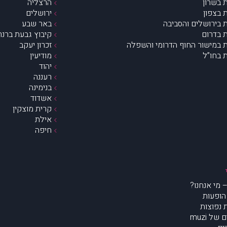
 בשרון
הרצליה
 בצפון
ירושלים
 בירושלים והסביבה
באר שבע
 בדרום
קיבוץ גבעת ברנר
 במישור החוף הדרומי והשפלה
זכרון יעקב
 בחו”ל
מודיעין
יהוד
רעננה
בנימינה
אשדוד
קרית מוצקין
אילת
חיפה
הופעות
נפוצות
של muzi