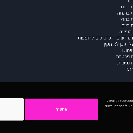
יז
 חינם
 בהנחה
 בחוץ
 היום
הופעה
מורשים – כרטיסים להופעות
על תוכן לא תקין
ימוש
ת פרטיות
נגישות
תר
 יותר וכן לסטטיסטיקה, תפעול
 ביטול הסכמה עלולים
אישור
המתפרסמים באתר ע"י הקהילה as is ללא בדיקה. נתוני ההופעות אינם באחריות muzi.
Developed by Digiproduct - Digital Solutions Ltd.