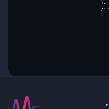
(
יפו