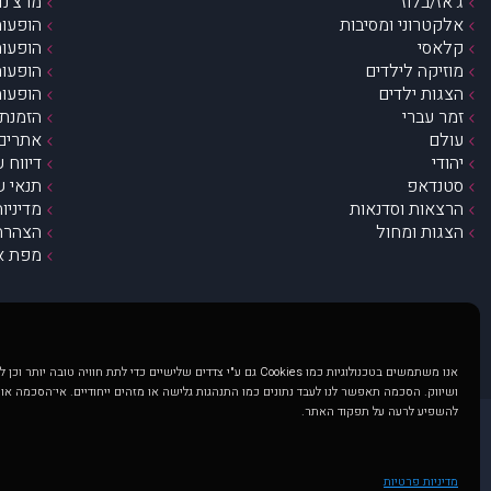
ג’אז/בלוז
מרצ’נדי
אלקטרוני ומסיבות
הופעות
קלאסי
הופעות
מוזיקה לילדים
הופעות
הצגות ילדים
הופעות
זמר עברי
הזמנת 
עולם
אתרים 
יהודי
דיווח 
סטנדאפ
תנאי ש
הרצאות וסדנאות
מדיניו
הצגות ומחול
הצהרת 
מפת א
אנו משתמשים בטכנולוגיות כמו Cookies גם ע"י צדדים שלישיים כדי לתת חוויה טובה
ושיווק. הסכמה תאפשר לנו לעבד נתונים כמו התנהגות גלישה או מזהים ייחודיים. אי־הסכמה או
להשפיע לרעה על תפקוד האתר.
@ כל הזכויות שמורות ל muzi.co.il . השימוש באתר זה כפוף לתנאי שימוש ופרטיות. שימוש בעמוד זה פירושה שהסכמת לפעול לפי תנאים אלו.
באתר מוצגים הופעות ואירועים 
מדיניות פרטיות