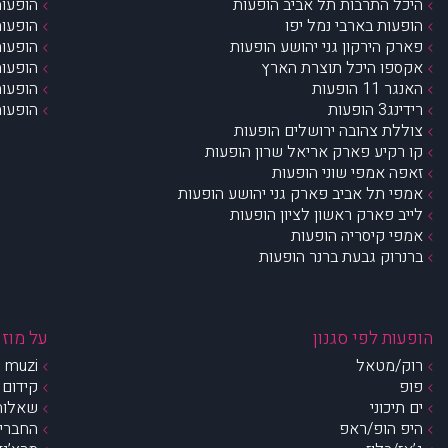
היכל התרבות תל אביב הופעות
הופעות
הופעות בארבי נמל יפו
הופעות
פארק הירקון גני יהושע הופעות
הופעות
אקספו היכל תוצרת הארץ
הופעות
האנגר 11 הופעות
הופעות
רידינג3 הופעות
הופעות
צוללת צהובה ירושלים הופעות
קו רקיע פארק אריאל שרון הופעות
זאפה אמפי שוני הופעות
אמפי תל אביב פארק גני יהושע הופעות
לייב פארק ראשון לציון הופעות
אמפי קיסריה הופעות
ברנרוק גבעת ברנר הופעות
הופעות לפי סגנון
על מוזי
רוק/מטאל
muzi – מי אנחנו?
פופ
קידום 
ים תיכוני
שאלות 
היפ הופ/ראפ
החברים 