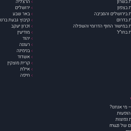
 בשרון
הרצליה
 בצפון
ירושלים
 בירושלים והסביבה
באר שבע
 בדרום
קיבוץ גבעת ברנר
 במישור החוף הדרומי והשפלה
זכרון יעקב
 בחו”ל
מודיעין
יהוד
רעננה
בנימינה
אשדוד
קרית מוצקין
אילת
חיפה
הופעות
נפוצות
של muzi