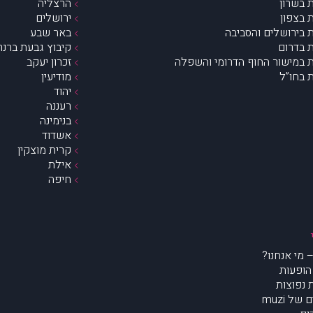
 בשרון
הרצליה
 בצפון
ירושלים
 בירושלים והסביבה
באר שבע
 בדרום
קיבוץ גבעת ברנר
 במישור החוף הדרומי והשפלה
זכרון יעקב
 בחו”ל
מודיעין
יהוד
רעננה
בנימינה
אשדוד
קרית מוצקין
אילת
חיפה
הופעות
נפוצות
של muzi