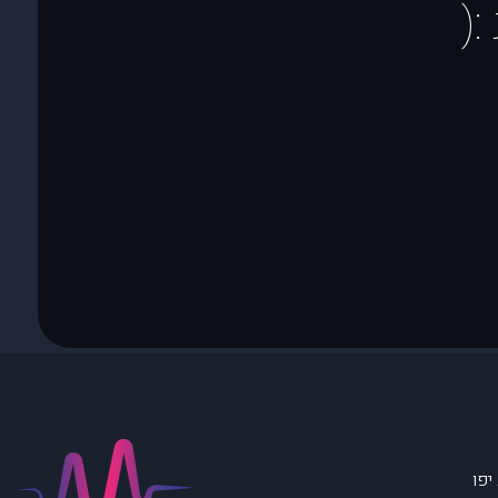
(
יפו