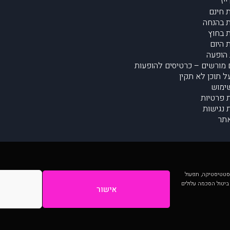
יז
 חינם
 בהנחה
 בחוץ
 היום
הופעה
מורשים – כרטיסים להופעות
על תוכן לא תקין
ימוש
ת פרטיות
נגישות
תר
 יותר וכן לסטטיסטיקה, תפעול
 ביטול הסכמה עלולים
אישור
המתפרסמים באתר ע"י הקהילה as is ללא בדיקה. נתוני ההופעות אינם באחריות muzi.
Developed by Digiproduct - Digital Solutions Ltd.