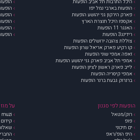
היכל התרבות תל אביב הופעות
הופעות
הופעות בארבי נמל יפו
הופעות
פארק הירקון גני יהושע הופעות
הופעות
אקספו היכל תוצרת הארץ
הופעות
האנגר 11 הופעות
הופעות
רידינג3 הופעות
הופעות
צוללת צהובה ירושלים הופעות
קו רקיע פארק אריאל שרון הופעות
זאפה אמפי שוני הופעות
אמפי תל אביב פארק גני יהושע הופעות
לייב פארק ראשון לציון הופעות
אמפי קיסריה הופעות
ברנרוק גבעת ברנר הופעות
הופעות לפי סגנון
על מוזי
רוק/מטאל
muzi – מי אנחנו?
פופ
קידום 
ים תיכוני
שאלות 
היפ הופ/ראפ
החברים 