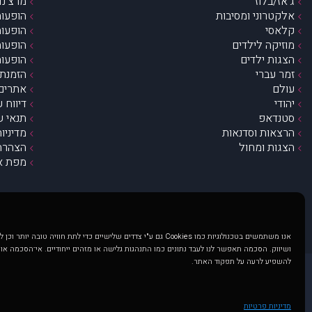
ג’אז/בלוז
מרצ’נדי
אלקטרוני ומסיבות
הופעות
קלאסי
הופעות
מוזיקה לילדים
הופעות
הצגות ילדים
הופעות
זמר עברי
הזמנת 
עולם
אתרים 
יהודי
דיווח 
סטנדאפ
תנאי ש
הרצאות וסדנאות
מדיניו
הצגות ומחול
הצהרת 
מפת א
אנו משתמשים בטכנולוגיות כמו Cookies גם ע"י צדדים שלישיים כדי לתת חוויה טובה
ושיווק. הסכמה תאפשר לנו לעבד נתונים כמו התנהגות גלישה או מזהים ייחודיים. אי־הסכמה או
להשפיע לרעה על תפקוד האתר.
@ כל הזכויות שמורות ל muzi.co.il . השימוש באתר זה כפוף לתנאי שימוש ופרטיות. שימוש בעמוד זה פירושה שהסכמת לפעול לפי תנאים אלו.
באתר מוצגים הופעות ואירועים 
מדיניות פרטיות