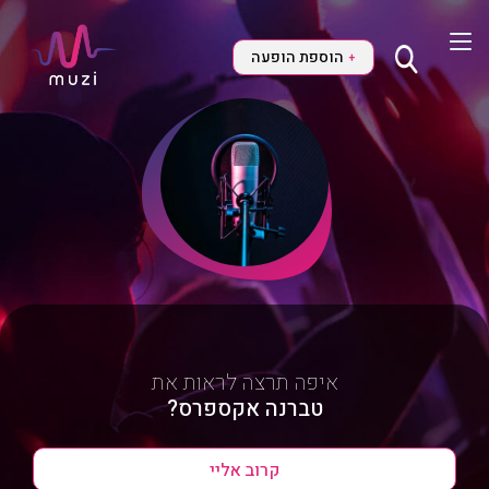
הוספת הופעה
+
איפה תרצה לראות את
טברנה אקספרס?