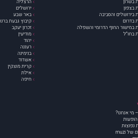
 בשרון
הרצליה
 בצפון
ירושלים
 בירושלים והסביבה
באר שבע
 בדרום
קיבוץ גבעת ברנר
 במישור החוף הדרומי והשפלה
זכרון יעקב
 בחו”ל
מודיעין
יהוד
רעננה
בנימינה
אשדוד
קרית מוצקין
אילת
חיפה
הופעות
נפוצות
של muzi