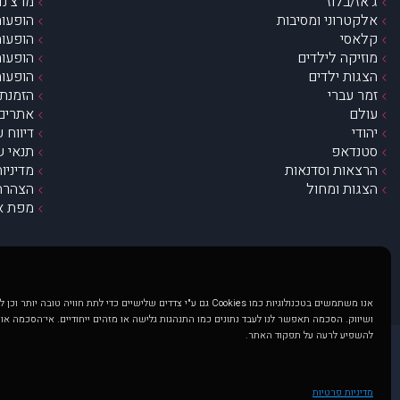
ג’אז/בלוז
מרצ’נדי
אלקטרוני ומסיבות
הופעות
קלאסי
הופעות
מוזיקה לילדים
הופעות
הצגות ילדים
הופעות
זמר עברי
הזמנת 
עולם
אתרים 
יהודי
דיווח 
סטנדאפ
תנאי ש
הרצאות וסדנאות
מדיניו
הצגות ומחול
הצהרת 
מפת א
אנו משתמשים בטכנולוגיות כמו Cookies גם ע"י צדדים שלישיים כדי לתת חוויה טובה
ושיווק. הסכמה תאפשר לנו לעבד נתונים כמו התנהגות גלישה או מזהים ייחודיים. אי־הסכמה או
להשפיע לרעה על תפקוד האתר.
@ כל הזכויות שמורות ל muzi.co.il . השימוש באתר זה כפוף לתנאי שימוש ופרטיות. שימוש בעמוד זה פירושה שהסכמת לפעול לפי תנאים אלו.
באתר מוצגים הופעות ואירועים 
מדיניות פרטיות