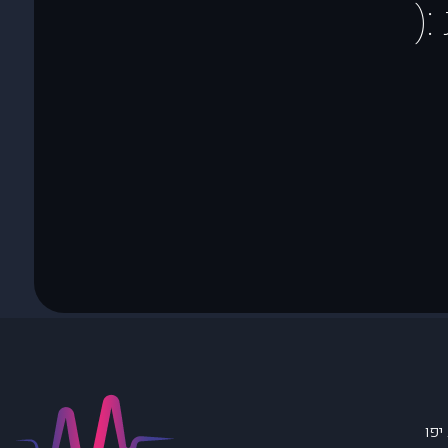
(
יפו