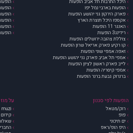
היכל התרבות תל אביב הופעות
הופעות
הופעות בארבי נמל יפו
הופעות
פארק הירקון גני יהושע הופעות
הופעות
אקספו היכל תוצרת הארץ
הופעות
האנגר 11 הופעות
הופעות
רידינג3 הופעות
הופעות
צוללת צהובה ירושלים הופעות
קו רקיע פארק אריאל שרון הופעות
זאפה אמפי שוני הופעות
אמפי תל אביב פארק גני יהושע הופעות
לייב פארק ראשון לציון הופעות
אמפי קיסריה הופעות
ברנרוק גבעת ברנר הופעות
הופעות לפי סגנון
על מוזי
רוק/מטאל
muzi – מי אנחנו?
פופ
קידום 
ים תיכוני
שאלות 
היפ הופ/ראפ
החברים 