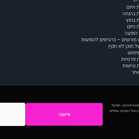
יז
 חינם
 בהנחה
 בחוץ
 היום
הופעה
מורשים – כרטיסים להופעות
על תוכן לא תקין
ימוש
ת פרטיות
נגישות
תר
 יותר וכן לסטטיסטיקה, תפעול
 ביטול הסכמה עלולים
אישור
המתפרסמים באתר ע"י הקהילה as is ללא בדיקה. נתוני ההופעות אינם באחריות muzi.
Developed by Digiproduct - Digital Solutions Ltd.