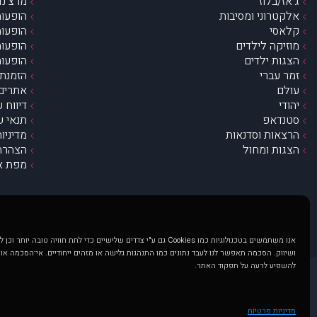
ג’אז/בלוז
מרצ’נדי
אלקטרוני ומסיבות
הופעות
קלאסי
הופעות
מוזיקה לילדים
הופעות
הצגות ילדים
הופעות
זמר עברי
הזמנת 
עולם
אתרים 
יהודי
דיווח 
סטנדאפ
תנאי ש
הרצאות וסדנאות
מדיניו
הצגות ומחול
הצהרת 
מפת א
אנו משתמשים בטכנולוגיות כמו Cookies גם ע"י צדדים שלישיים כדי לתת חוויה טובה
ושיווק. הסכמה תאפשר לנו לעבד נתונים כמו התנהגות גלישה או מזהים ייחודיים. אי־הסכמה או
להשפיע לרעה על תפקוד האתר.
@ כל הזכויות שמורות ל muzi.co.il . השימוש באתר זה כפוף לתנאי שימוש ופרטיות. שימוש בעמוד זה פירושה שהסכמת לפעול לפי תנאים אלו.
באתר מוצגים הופעות ואירועים 
מדיניות פרטיות