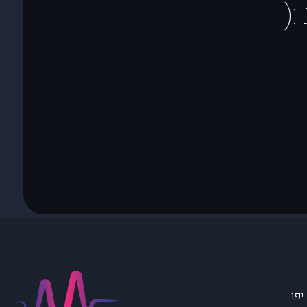
(
יפו