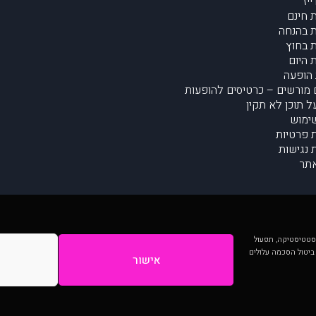
יז
 חינם
 בהנחה
 בחוץ
 היום
הופעה
מורשים – כרטיסים להופעות
על תוכן לא תקין
ימוש
ת פרטיות
נגישות
תר
 יותר וכן לסטטיסטיקה, תפעול
 ביטול הסכמה עלולים
אישור
המתפרסמים באתר ע"י הקהילה as is ללא בדיקה. נתוני ההופעות אינם באחריות muzi.
Developed by Digiproduct - Digital Solutions Ltd.