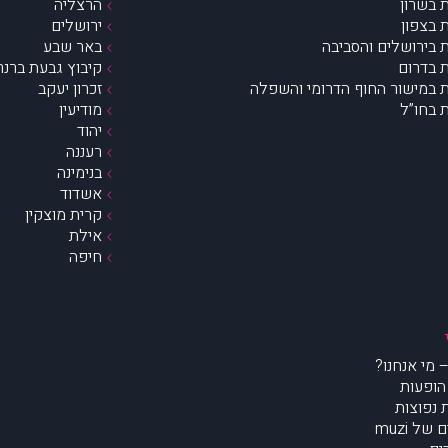
 בשרון
הרצליה
 בצפון
ירושלים
 בירושלים והסביבה
באר שבע
 בדרום
קיבוץ גבעת ברנר
 במישור החוף הדרומי והשפלה
זכרון יעקב
 בחו”ל
מודיעין
יהוד
רעננה
בנימינה
אשדוד
קרית מוצקין
אילת
חיפה
הופעות
נפוצות
של muzi