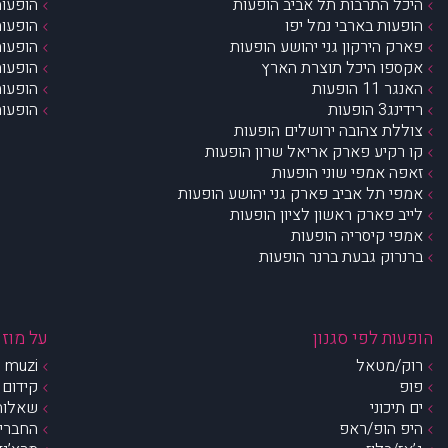
היכל התרבות תל אביב הופעות
הופעות
הופעות בארבי נמל יפו
הופעות
פארק הירקון גני יהושע הופעות
הופעות
אקספו היכל תוצרת הארץ
הופעות
האנגר 11 הופעות
הופעות
רידינג3 הופעות
הופעות
צוללת צהובה ירושלים הופעות
קו רקיע פארק אריאל שרון הופעות
זאפה אמפי שוני הופעות
אמפי תל אביב פארק גני יהושע הופעות
לייב פארק ראשון לציון הופעות
אמפי קיסריה הופעות
ברנרוק גבעת ברנר הופעות
הופעות לפי סגנון
על מוזי
רוק/מטאל
muzi – מי אנחנו?
פופ
קידום 
ים תיכוני
שאלות 
היפ הופ/ראפ
החברים 