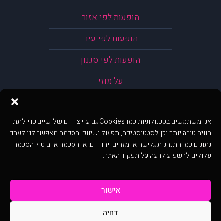
הופעות לפי אזור
הופעות לפי עיר
הופעות לפי סגנון
על מוזי
אנו משתמשים בטכנולוגיות כמו Cookies גם ע"י צדדים שלישיים כדי לתת
חוויה טובה יותר וכן לסטטיסטיקה, תפעול ושיווק. הסכמה תאפשר לנו לעבד
נתונים כמו התנהגות גלישה או מזהים ייחודיים. אי־הסכמה או ביטול הסכמה
עלולים להשפיע לרעה על תפקוד האתר.
אישור
דחיה
@ כל הזכויות שמורות ל muzi.co.il . השימוש באתר זה כפוף לתנאי שימוש ופרטיות.