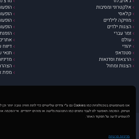
ג’אז/בלוז
מרצ’נדי
אלקטרוני ומסיבות
הופעות
קלאסי
הופעות
מוזיקה לילדים
הופעות
הצגות ילדים
הופעות
זמר עברי
הזמנת 
עולם
אתרים 
יהודי
דיווח 
סטנדאפ
תנאי ש
הרצאות וסדנאות
מדיניו
הצגות ומחול
הצהרת 
מפת א
אנו משתמשים בטכנולוגיות כמו Cookies גם ע"י צדדים שלישיים כדי לתת חוויה טובה
ושיווק. הסכמה תאפשר לנו לעבד נתונים כמו התנהגות גלישה או מזהים ייחודיים. אי־הסכמה או
להשפיע לרעה על תפקוד האתר.
@ כל הזכויות שמורות ל muzi.co.il . השימוש באתר זה כפוף לתנאי שימוש ופרטיות. שימוש בעמוד זה פירושה שהסכמת לפעול לפי תנאים אלו.
באתר מוצגים הופעות ואירועים 
מדיניות פרטיות