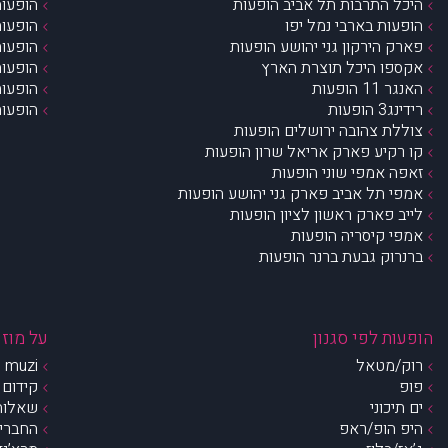
היכל התרבות תל אביב הופעות
הופעות
הופעות בארבי נמל יפו
הופעות
פארק הירקון גני יהושע הופעות
הופעות
אקספו היכל תוצרת הארץ
הופעות
האנגר 11 הופעות
הופעות
רידינג3 הופעות
הופעות
צוללת צהובה ירושלים הופעות
קו רקיע פארק אריאל שרון הופעות
זאפה אמפי שוני הופעות
אמפי תל אביב פארק גני יהושע הופעות
לייב פארק ראשון לציון הופעות
אמפי קיסריה הופעות
ברנרוק גבעת ברנר הופעות
הופעות לפי סגנון
על מוזי
רוק/מטאל
muzi – מי אנחנו?
פופ
קידום 
ים תיכוני
שאלות 
היפ הופ/ראפ
החברים 