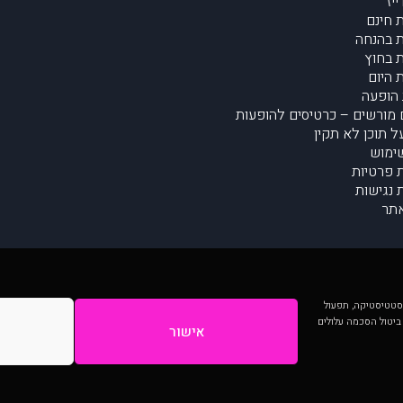
יז
 חינם
 בהנחה
 בחוץ
 היום
הופעה
מורשים – כרטיסים להופעות
על תוכן לא תקין
ימוש
ת פרטיות
נגישות
תר
 יותר וכן לסטטיסטיקה, תפעול
 ביטול הסכמה עלולים
אישור
המתפרסמים באתר ע"י הקהילה as is ללא בדיקה. נתוני ההופעות אינם באחריות muzi.
Developed by Digiproduct - Digital Solutions Ltd.