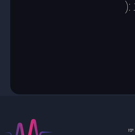
(
יפו