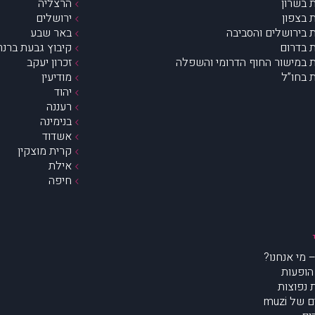
 בשרון
הרצליה
 בצפון
ירושלים
 בירושלים והסביבה
באר שבע
 בדרום
קיבוץ גבעת ברנר
 במישור החוף הדרומי והשפלה
זכרון יעקב
 בחו”ל
מודיעין
יהוד
רעננה
בנימינה
אשדוד
קרית מוצקין
אילת
חיפה
הופעות
נפוצות
של muzi