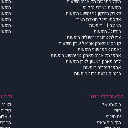
היכל התרבות תל אביב הופעות
הופעות
הופעות בארבי נמל יפו
הופעות
פארק הירקון גני יהושע הופעות
הופעות
אקספו היכל תוצרת הארץ
הופעות
האנגר 11 הופעות
הופעות
רידינג3 הופעות
הופעות
צוללת צהובה ירושלים הופעות
קו רקיע פארק אריאל שרון הופעות
זאפה אמפי שוני הופעות
אמפי תל אביב פארק גני יהושע הופעות
לייב פארק ראשון לציון הופעות
אמפי קיסריה הופעות
ברנרוק גבעת ברנר הופעות
הופעות לפי סגנון
על מוזי
רוק/מטאל
muzi – מי אנחנו?
פופ
קידום 
ים תיכוני
שאלות 
היפ הופ/ראפ
החברים 