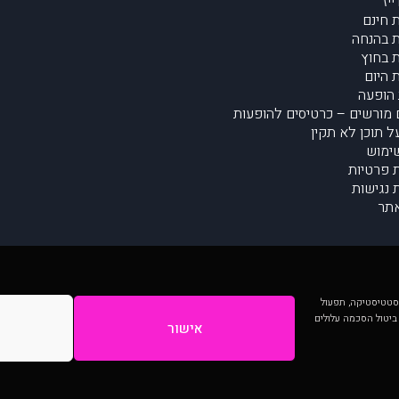
יז
 חינם
 בהנחה
 בחוץ
 היום
הופעה
מורשים – כרטיסים להופעות
על תוכן לא תקין
ימוש
ת פרטיות
נגישות
תר
 יותר וכן לסטטיסטיקה, תפעול
 ביטול הסכמה עלולים
אישור
המתפרסמים באתר ע"י הקהילה as is ללא בדיקה. נתוני ההופעות אינם באחריות muzi.
Developed by Digiproduct - Digital Solutions Ltd.