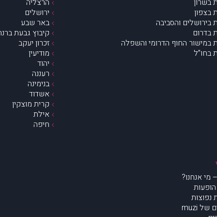
 בשרון
הרצליה
 בצפון
ירושלים
 בירושלים והסביבה
באר שבע
 בדרום
קיבוץ גבעת ברנר
 במישור החוף הדרומי והשפלה
זכרון יעקב
 בחו”ל
מודיעין
יהוד
רעננה
בנימינה
אשדוד
קרית מוצקין
אילת
חיפה
הופעות
נפוצות
של muzi