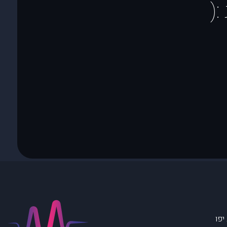
(
יפו