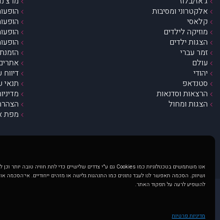
ג’אז/בלוז
מרצ’נדי
אלקטרוני ומסיבות
הופעות
קלאסי
הופעות
מוזיקה לילדים
הופעות
הצגות ילדים
הופעות
זמר עברי
הזמנת 
עולם
אתרים 
יהודי
דיווח 
סטנדאפ
תנאי ש
הרצאות וסדנאות
מדיניו
הצגות ומחול
הצהרת 
מפת א
אנו משתמשים בטכנולוגיות כמו Cookies גם ע"י צדדים שלישיים כדי לתת חוויה טובה
ושיווק. הסכמה תאפשר לנו לעבד נתונים כמו התנהגות גלישה או מזהים ייחודיים. אי־הסכמה או
להשפיע לרעה על תפקוד האתר.
@ כל הזכויות שמורות ל muzi.co.il . השימוש באתר זה כפוף לתנאי שימוש ופרטיות. שימוש בעמוד זה פירושה שהסכמת לפעול לפי תנאים אלו.
באתר מוצגים הופעות ואירועים 
מדיניות פרטיות