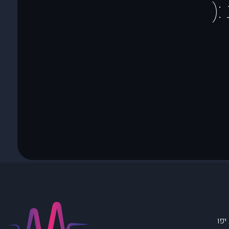
(
יפו