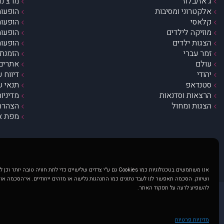
ג’אז/בלוז
מרצ’נדי
אלקטרוני ומסיבות
הופעות
קלאסי
הופעות
מוזיקה לילדים
הופעות
הצגות ילדים
הופעות
זמר עברי
הזמנת 
עולם
אתרים 
יהודי
דיווח 
סטנדאפ
תנאי ש
הרצאות וסדנאות
מדיניו
הצגות ומחול
הצהרת 
מפת א
אנו משתמשים בטכנולוגיות כמו Cookies גם ע"י צדדים שלישיים כדי לתת חוויה טובה
ושיווק. הסכמה תאפשר לנו לעבד נתונים כמו התנהגות גלישה או מזהים ייחודיים. אי־הסכמה או
להשפיע לרעה על תפקוד האתר.
@ כל הזכויות שמורות ל muzi.co.il . השימוש באתר זה כפוף לתנאי שימוש ופרטיות. שימוש בעמוד זה פירושה שהסכמת לפעול לפי תנאים אלו.
באתר מוצגים הופעות ואירועים 
מדיניות פרטיות