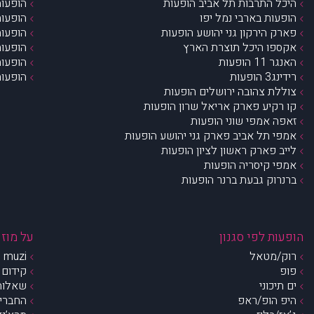
היכל התרבות תל אביב הופעות
הופעות
הופעות בארבי נמל יפו
הופעות
פארק הירקון גני יהושע הופעות
הופעות
אקספו היכל תוצרת הארץ
הופעות
האנגר 11 הופעות
הופעות
רידינג3 הופעות
הופעות
צוללת צהובה ירושלים הופעות
קו רקיע פארק אריאל שרון הופעות
זאפה אמפי שוני הופעות
אמפי תל אביב פארק גני יהושע הופעות
לייב פארק ראשון לציון הופעות
אמפי קיסריה הופעות
ברנרוק גבעת ברנר הופעות
הופעות לפי סגנון
על מוזי
רוק/מטאל
muzi – מי אנחנו?
פופ
קידום 
ים תיכוני
שאלות 
היפ הופ/ראפ
החברים 