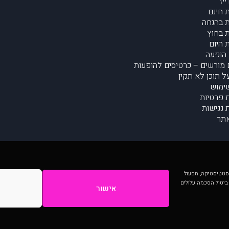
יז
 חינם
 בהנחה
 בחוץ
 היום
הופעה
מורשים – כרטיסים להופעות
על תוכן לא תקין
ימוש
ת פרטיות
נגישות
תר
 יותר וכן לסטטיסטיקה, תפעול
 ביטול הסכמה עלולים
אישור
המתפרסמים באתר ע"י הקהילה as is ללא בדיקה. נתוני ההופעות אינם באחריות muzi.
Developed by Digiproduct - Digital Solutions Ltd.