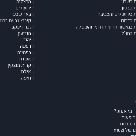
 בשרון
הרצליה
 בצפון
ירושלים
 בירושלים והסביבה
באר שבע
 בדרום
קיבוץ גבעת ברנר
 במישור החוף הדרומי והשפלה
זכרון יעקב
 בחו”ל
מודיעין
יהוד
רעננה
בנימינה
אשדוד
קרית מוצקין
אילת
חיפה
הופעות
נפוצות
של muzi