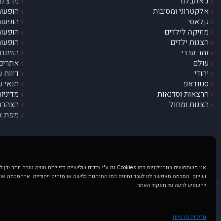
ג’אז/בלוז
מרצ’נדי
אלקטרוני ומסיבות
הופעות
קלאסי
הופעות
מוזיקה לילדים
הופעות
הצגות ילדים
הופעות
זמר עברי
הזמנת 
עולם
אתרים 
יהודי
דיווח 
סטנדאפ
תנאי ש
הרצאות וסדנאות
מדיניו
הצגות ומחול
הצהרת 
מפת א
אנו משתמשים בטכנולוגיות כמו Cookies גם ע"י צדדים שלישיים כדי לתת חוויה טובה
ושיווק. הסכמה תאפשר לנו לעבד נתונים כמו התנהגות גלישה או מזהים ייחודיים. אי־הסכמה או
להשפיע לרעה על תפקוד האתר.
@ כל הזכויות שמורות ל muzi.co.il . השימוש באתר זה כפוף לתנאי שימוש ופרטיות. שימוש בעמוד זה פירושה שהסכמת לפעול לפי תנאים אלו.
באתר מוצגים הופעות ואירועים 
מדיניות פרטיות