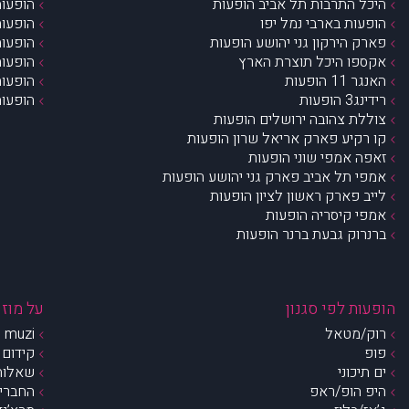
היכל התרבות תל אביב הופעות
הופעות
הופעות בארבי נמל יפו
הופעות
פארק הירקון גני יהושע הופעות
הופעות
אקספו היכל תוצרת הארץ
הופעות
האנגר 11 הופעות
הופעות
רידינג3 הופעות
הופעות
צוללת צהובה ירושלים הופעות
קו רקיע פארק אריאל שרון הופעות
זאפה אמפי שוני הופעות
אמפי תל אביב פארק גני יהושע הופעות
לייב פארק ראשון לציון הופעות
אמפי קיסריה הופעות
ברנרוק גבעת ברנר הופעות
הופעות לפי סגנון
על מוזי
רוק/מטאל
muzi – מי אנחנו?
פופ
קידום 
ים תיכוני
שאלות 
היפ הופ/ראפ
החברים 