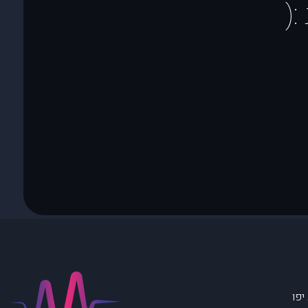
(
יפו