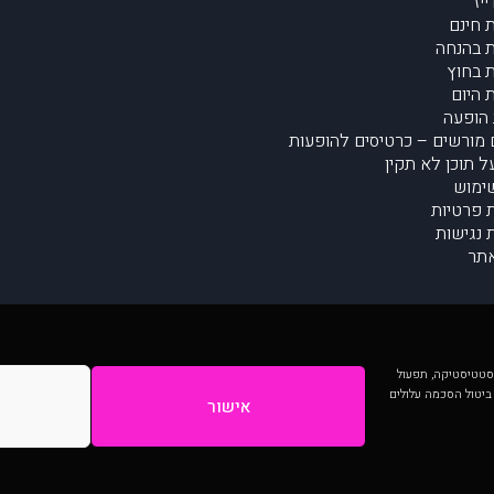
יז
 חינם
 בהנחה
 בחוץ
 היום
הופעה
מורשים – כרטיסים להופעות
על תוכן לא תקין
ימוש
ת פרטיות
נגישות
תר
 יותר וכן לסטטיסטיקה, תפעול
 ביטול הסכמה עלולים
אישור
המתפרסמים באתר ע"י הקהילה as is ללא בדיקה. נתוני ההופעות אינם באחריות muzi.
Developed by Digiproduct - Digital Solutions Ltd.