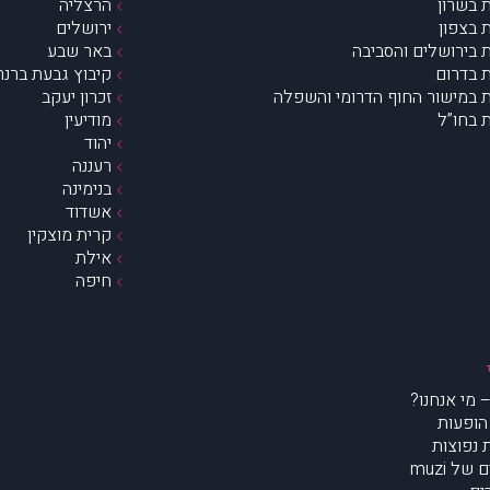
 בשרון
הרצליה
 בצפון
ירושלים
 בירושלים והסביבה
באר שבע
 בדרום
קיבוץ גבעת ברנר
 במישור החוף הדרומי והשפלה
זכרון יעקב
 בחו”ל
מודיעין
יהוד
רעננה
בנימינה
אשדוד
קרית מוצקין
אילת
חיפה
הופעות
נפוצות
של muzi