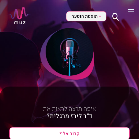
הוספת הופעה
+
איפה תרצה לראות את
ד”ר לירז מרגלית?