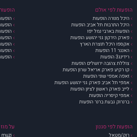
הופעות לפי אולם
הופעות 
היכל מנורה הופעות
הופעות
היכל התרבות תל אביב הופעות
הופעות
הופעות בארבי נמל יפו
הופעות
פארק הירקון גני יהושע הופעות
הופעות
אקספו היכל תוצרת הארץ
הופעות
האנגר 11 הופעות
הופעות
רידינג3 הופעות
הופעות
צוללת צהובה ירושלים הופעות
קו רקיע פארק אריאל שרון הופעות
זאפה אמפי שוני הופעות
אמפי תל אביב פארק גני יהושע הופעות
לייב פארק ראשון לציון הופעות
אמפי קיסריה הופעות
ברנרוק גבעת ברנר הופעות
הופעות לפי סגנון
על מוזי
רוק/מטאל
muzi – מי אנחנו?