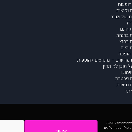
הופעות
נפוצות
של muzi
יז
 חינם
 בהנחה
 בחוץ
 היום
הופעה
מורשים – כרטיסים להופעות
על תוכן לא תקין
ימוש
ת פרטיות
נגישות
תר
 יותר וכן לסטטיסטיקה, תפעול
 ביטול הסכמה עלולים
אישור