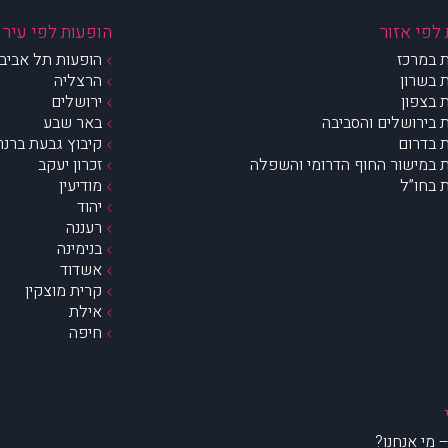
לפי אזור
הופעות לפי עיר
 במרכז
הופעות תל אביב 
 בשרון
הרצליה
 בצפון
ירושלים
 בירושלים והסביבה
באר שבע
 בדרום
קיבוץ גבעת ברנר
 במישור החוף הדרומי והשפלה
זכרון יעקב
 בחו”ל
מודיעין
יהוד
רעננה
בנימינה
אשדוד
קרית מוצקין
אילת
חיפה