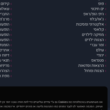
פופ
קידום 
ים תיכוני
שאלות 
היפ הופ/ראפ
החברים 
ג’אז/בלוז
מרצ’נדי
אלקטרוני ומסיבות
הופעות
קלאסי
הופעות
מוזיקה לילדים
הופעות
הצגות ילדים
הופעות
זמר עברי
הזמנת 
עולם
אתרים 
יהודי
דיווח 
סטנדאפ
תנאי ש
הרצאות וסדנאות
מדיניו
הצגות ומחול
הצהרת 
מפת א
אנו משתמשים בטכנולוגיות כמו Cookies גם ע"י צדדים שלישיים כדי לתת חוויה טובה
ושיווק. הסכמה תאפשר לנו לעבד נתונים כמו התנהגות גלישה או מזהים ייחודיים. אי־הסכמה או