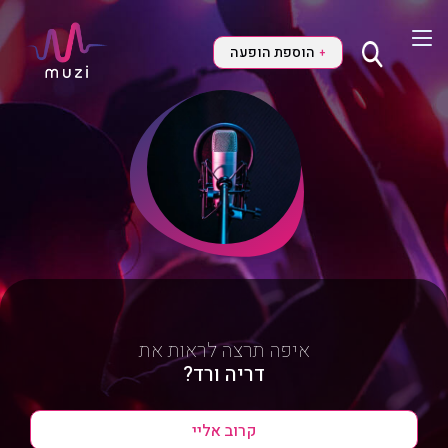
הוספת הופעה
+
איפה תרצה לראות את
דריה ורד?