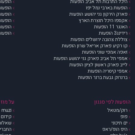
היכל התרבות תל אביב הופעות
הופעות
הופעות בארבי נמל יפו
הופעות
פארק הירקון גני יהושע הופעות
הופעות
אקספו היכל תוצרת הארץ
הופעות
האנגר 11 הופעות
הופעות
רידינג3 הופעות
הופעות
צוללת צהובה ירושלים הופעות
קו רקיע פארק אריאל שרון הופעות
זאפה אמפי שוני הופעות
אמפי תל אביב פארק גני יהושע הופעות
לייב פארק ראשון לציון הופעות
אמפי קיסריה הופעות
ברנרוק גבעת ברנר הופעות
הופעות לפי סגנון
על מוזי
רוק/מטאל
muzi – מי אנחנו?
פופ
קידום 
ים תיכוני
שאלות 
היפ הופ/ראפ
החברים 