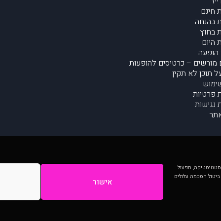
יז
 חינם
 בהנחה
 בחוץ
 היום
הופעה
מורשים – כרטיסים להופעות
על תוכן לא תקין
ימוש
ת פרטיות
נגישות
תר
 יותר וכן לסטטיסטיקה, תפעול
 ביטול הסכמה עלולים
אישור
המתפרסמים באתר ע"י הקהילה as is ללא בדיקה. נתוני ההופעות אינם באחריות muzi.
Developed by Digiproduct - Digital Solutions Ltd.