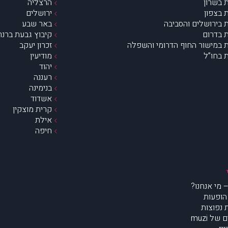
 בשרון
הרצליה
 בצפון
ירושלים
 בירושלים והסביבה
באר שבע
 בדרום
קיבוץ גבעת ברנר
 במישור החוף הדרומי והשפלה
זכרון יעקב
 בחו”ל
מודיעין
יהוד
רעננה
בנימינה
אשדוד
קרית מוצקין
אילת
חיפה
הופעות
נפוצות
של muzi