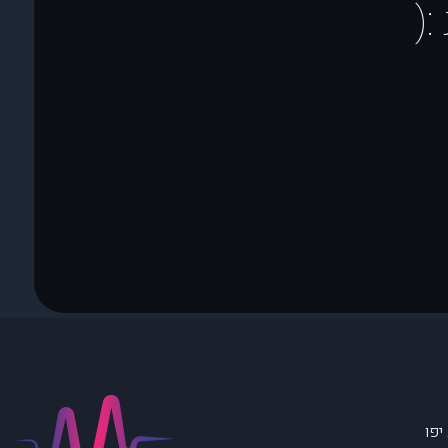
(
יפו