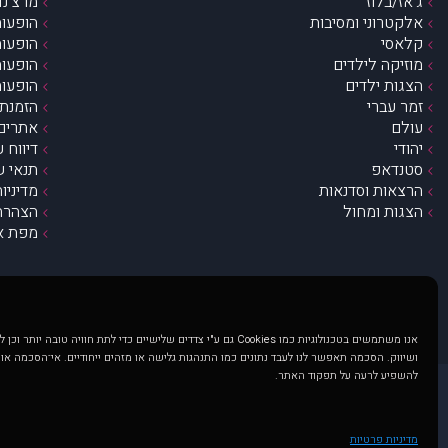
ג’אז/בלוז
מרצ’נדי
אלקטרוני ומסיבות
הופעות
קלאסי
הופעות
מוזיקה לילדים
הופעות
הצגות ילדים
הופעות
זמר עברי
הזמנת 
עולם
אתרים 
יהודי
דיווח 
סטנדאפ
תנאי ש
הרצאות וסדנאות
מדיניו
הצגות ומחול
הצהרת 
מפת א
אנו משתמשים בטכנולוגיות כמו Cookies גם ע"י צדדים שלישיים כדי לתת חוויה טובה
ושיווק. הסכמה תאפשר לנו לעבד נתונים כמו התנהגות גלישה או מזהים ייחודיים. אי־הסכמה או
להשפיע לרעה על תפקוד האתר.
@ כל הזכויות שמורות ל muzi.co.il . השימוש באתר זה כפוף לתנאי שימוש ופרטיות. שימוש בעמוד זה פירושה שהסכמת לפעול לפי תנאים אלו.
באתר מוצגים הופעות ואירועים 
מדיניות פרטיות