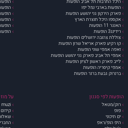
היכל התרבות תל אביב הופעות
הופעות
הופעות בארבי נמל יפו
הופעות
פארק הירקון גני יהושע הופעות
הופעות
אקספו היכל תוצרת הארץ
הופעות
האנגר 11 הופעות
הופעות
רידינג3 הופעות
הופעות
צוללת צהובה ירושלים הופעות
קו רקיע פארק אריאל שרון הופעות
זאפה אמפי שוני הופעות
אמפי תל אביב פארק גני יהושע הופעות
לייב פארק ראשון לציון הופעות
אמפי קיסריה הופעות
ברנרוק גבעת ברנר הופעות
הופעות לפי סגנון
על מוזי
רוק/מטאל
muzi – מי אנחנו?
פופ
קידום 
ים תיכוני
שאלות 
היפ הופ/ראפ
החברים 