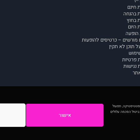
יז
 חינם
 בהנחה
 בחוץ
 היום
הופעה
מורשים – כרטיסים להופעות
על תוכן לא תקין
ימוש
ת פרטיות
נגישות
תר
 יותר וכן לסטטיסטיקה, תפעול
 ביטול הסכמה עלולים
אישור
המתפרסמים באתר ע"י הקהילה as is ללא בדיקה. נתוני ההופעות אינם באחריות muzi.
Developed by Digiproduct - Digital Solutions Ltd.