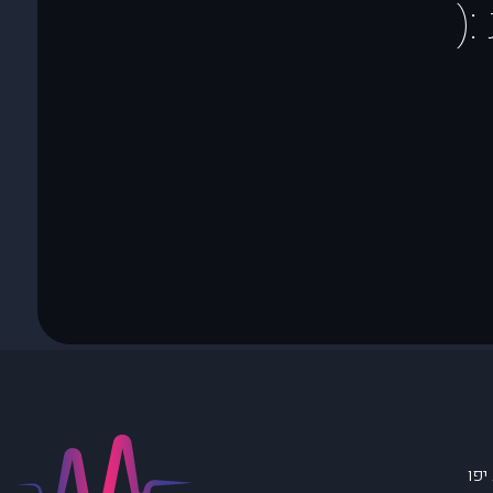
(
יפו