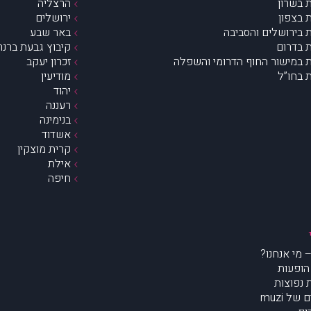
 בשרון
הרצליה
 בצפון
ירושלים
 בירושלים והסביבה
באר שבע
 בדרום
קיבוץ גבעת ברנר
 במישור החוף הדרומי והשפלה
זכרון יעקב
 בחו”ל
מודיעין
יהוד
רעננה
בנימינה
אשדוד
קרית מוצקין
אילת
חיפה
הופעות
נפוצות
של muzi