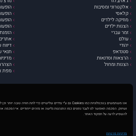
ג’אז/בלוז
מרצ’נדי
אלקטרוני ומסיבות
הופעות
קלאסי
הופעות
מוזיקה לילדים
הופעות
הצגות ילדים
הופעות
זמר עברי
הזמנת 
עולם
אתרים 
יהודי
דיווח 
סטנדאפ
תנאי ש
הרצאות וסדנאות
מדיניו
הצגות ומחול
הצהרת 
מפת א
אנו משתמשים בטכנולוגיות כמו Cookies גם ע"י צדדים שלישיים כדי לתת חוויה טובה
ושיווק. הסכמה תאפשר לנו לעבד נתונים כמו התנהגות גלישה או מזהים ייחודיים. אי־הסכמה או
להשפיע לרעה על תפקוד האתר.
@ כל הזכויות שמורות ל muzi.co.il . השימוש באתר זה כפוף לתנאי שימוש ופרטיות. שימוש בעמוד זה פירושה שהסכמת לפעול לפי תנאים אלו.
באתר מוצגים הופעות ואירועים 
מדיניות פרטיות