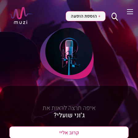
הוספת הופעה
+
איפה תרצה לראות את
ג’וני שועלי?