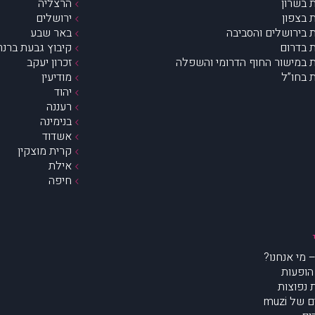
 בשרון
הרצליה
 בצפון
ירושלים
 בירושלים והסביבה
באר שבע
 בדרום
קיבוץ גבעת ברנר
 במישור החוף הדרומי והשפלה
זכרון יעקב
 בחו”ל
מודיעין
יהוד
רעננה
בנימינה
אשדוד
קרית מוצקין
אילת
חיפה
הופעות
נפוצות
של muzi