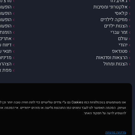
ג’אז/בלוז
מרצ’נדי
אלקטרוני ומסיבות
הופעות
קלאסי
הופעות
מוזיקה לילדים
הופעות
הצגות ילדים
הופעות
זמר עברי
הזמנת 
עולם
אתרים 
יהודי
דיווח 
סטנדאפ
תנאי ש
הרצאות וסדנאות
מדיניו
הצגות ומחול
הצהרת 
מפת א
אנו משתמשים בטכנולוגיות כמו Cookies גם ע"י צדדים שלישיים כדי לתת חוויה טובה
ושיווק. הסכמה תאפשר לנו לעבד נתונים כמו התנהגות גלישה או מזהים ייחודיים. אי־הסכמה או
להשפיע לרעה על תפקוד האתר.
@ כל הזכויות שמורות ל muzi.co.il . השימוש באתר זה כפוף לתנאי שימוש ופרטיות. שימוש בעמוד זה פירושה שהסכמת לפעול לפי תנאים אלו.
באתר מוצגים הופעות ואירועים 
מדיניות פרטיות