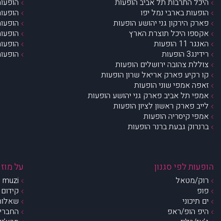
היכל התרבות תל אביב הופעות
הופעות
הופעות בארבי נמל יפו
הופעות
פארק הירקון גני יהושע הופעות
הופעות
אקספו היכל תוצרת הארץ
הופעות
האנגר 11 הופעות
הופעות
רידינג3 הופעות
הופעות
צוללת צהובה ירושלים הופעות
קו רקיע פארק אריאל שרון הופעות
זאפה אמפי שוני הופעות
אמפי תל אביב פארק גני יהושע הופעות
לייב פארק ראשון לציון הופעות
אמפי קיסריה הופעות
ברנרוק גבעת ברנר הופעות
הופעות לפי סגנון
על מוזי
רוק/מטאל
muzi – מי אנחנו?
פופ
קידום 
ים תיכוני
שאלות 
היפ הופ/ראפ
החברים 