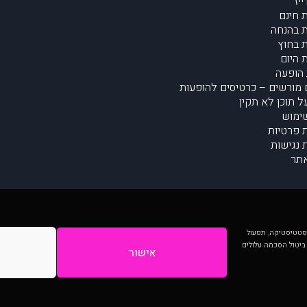
יז
 חינם
 בהנחה
 בחוץ
 היום
הופעה
מורשים – כרטיסים להופעות
על תוכן לא תקין
ימוש
ת פרטיות
נגישות
תר
 יותר וכן לסטטיסטיקה, תפעול
 ביטול הסכמה עלולים
אישור
המתפרסמים באתר ע"י הקהילה as is ללא בדיקה. נתוני ההופעות אינם באחריות muzi.
Developed by Digiproduct - Digital Solutions Ltd.