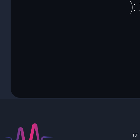
(
יפו