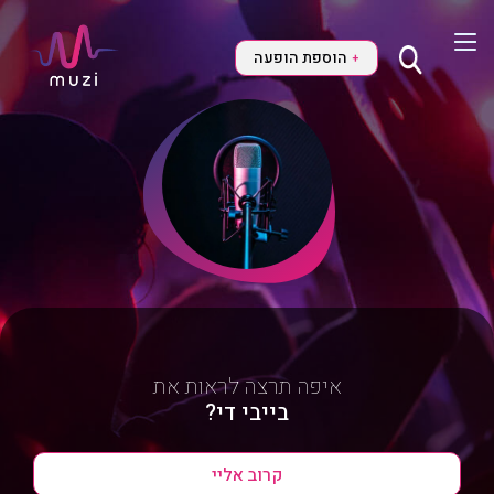
הוספת הופעה
+
איפה תרצה לראות את
בייבי די?