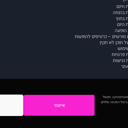
יז
 חינם
 בהנחה
 בחוץ
 היום
הופעה
מורשים – כרטיסים להופעות
על תוכן לא תקין
ימוש
ת פרטיות
נגישות
תר
 יותר וכן לסטטיסטיקה, תפעול
 ביטול הסכמה עלולים
אישור
המתפרסמים באתר ע"י הקהילה as is ללא בדיקה. נתוני ההופעות אינם באחריות muzi.
Developed by Digiproduct - Digital Solutions Ltd.