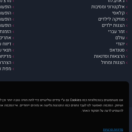
ג’אז/בלוז
מרצ’נדי
אלקטרוני ומסיבות
הופעות
קלאסי
הופעות
מוזיקה לילדים
הופעות
הצגות ילדים
הופעות
זמר עברי
הזמנת 
עולם
אתרים 
יהודי
דיווח 
סטנדאפ
תנאי ש
הרצאות וסדנאות
מדיניו
הצגות ומחול
הצהרת 
מפת א
אנו משתמשים בטכנולוגיות כמו Cookies גם ע"י צדדים שלישיים כדי לתת חוויה טובה
ושיווק. הסכמה תאפשר לנו לעבד נתונים כמו התנהגות גלישה או מזהים ייחודיים. אי־הסכמה או
להשפיע לרעה על תפקוד האתר.
@ כל הזכויות שמורות ל muzi.co.il . השימוש באתר זה כפוף לתנאי שימוש ופרטיות. שימוש בעמוד זה פירושה שהסכמת לפעול לפי תנאים אלו.
באתר מוצגים הופעות ואירועים 
מדיניות פרטיות