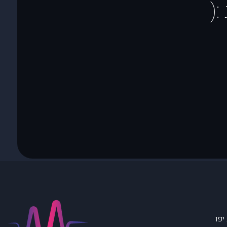
(
יפו