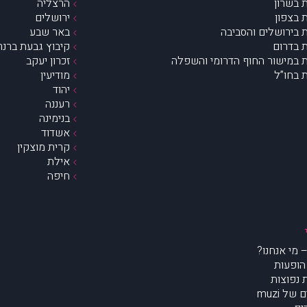
 בשרון
הרצליה
 בצפון
ירושלים
 בירושלים והסביבה
באר שבע
 בדרום
קיבוץ גבעת ברנר
 במישור החוף הדרומי והשפלה
זכרון יעקב
 בחו”ל
מודיעין
יהוד
רעננה
בנימינה
אשדוד
קרית מוצקין
אילת
חיפה
הופעות
נפוצות
של muzi