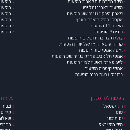
היכל התרבות תל אביב הופעות
הופעות
הופעות בארבי נמל יפו
הופעות
פארק הירקון גני יהושע הופעות
הופעות
אקספו היכל תוצרת הארץ
הופעות
האנגר 11 הופעות
הופעות
רידינג3 הופעות
הופעות
צוללת צהובה ירושלים הופעות
קו רקיע פארק אריאל שרון הופעות
זאפה אמפי שוני הופעות
אמפי תל אביב פארק גני יהושע הופעות
לייב פארק ראשון לציון הופעות
אמפי קיסריה הופעות
ברנרוק גבעת ברנר הופעות
הופעות לפי סגנון
על מוזי
רוק/מטאל
muzi – מי אנחנו?
פופ
קידום 
ים תיכוני
שאלות 
היפ הופ/ראפ
החברים 