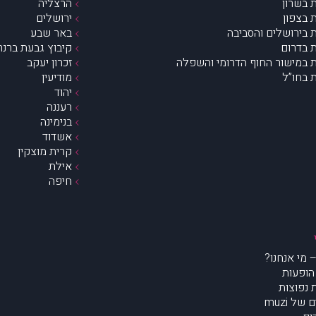
 בשרון
הרצליה
 בצפון
ירושלים
 בירושלים והסביבה
באר שבע
 בדרום
קיבוץ גבעת ברנר
 במישור החוף הדרומי והשפלה
זכרון יעקב
 בחו”ל
מודיעין
יהוד
רעננה
בנימינה
אשדוד
קרית מוצקין
אילת
חיפה
הופעות
נפוצות
של muzi