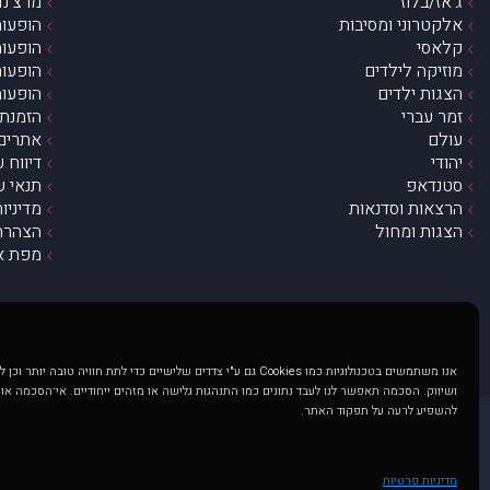
ג’אז/בלוז
מרצ’נדי
אלקטרוני ומסיבות
הופעות
קלאסי
הופעות
מוזיקה לילדים
הופעות
הצגות ילדים
הופעות
זמר עברי
הזמנת 
עולם
אתרים 
יהודי
דיווח 
סטנדאפ
תנאי ש
הרצאות וסדנאות
מדיניו
הצגות ומחול
הצהרת 
מפת א
אנו משתמשים בטכנולוגיות כמו Cookies גם ע"י צדדים שלישיים כדי לתת חוויה טובה
ושיווק. הסכמה תאפשר לנו לעבד נתונים כמו התנהגות גלישה או מזהים ייחודיים. אי־הסכמה או
להשפיע לרעה על תפקוד האתר.
@ כל הזכויות שמורות ל muzi.co.il . השימוש באתר זה כפוף לתנאי שימוש ופרטיות. שימוש בעמוד זה פירושה שהסכמת לפעול לפי תנאים אלו.
באתר מוצגים הופעות ואירועים 
מדיניות פרטיות