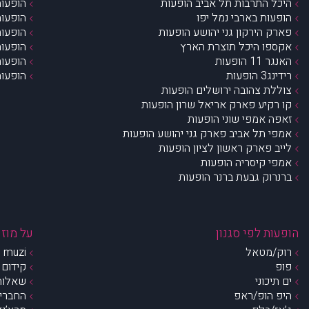
היכל התרבות תל אביב הופעות
הופעות
הופעות בארבי נמל יפו
הופעות
פארק הירקון גני יהושע הופעות
הופעות
אקספו היכל תוצרת הארץ
הופעות
האנגר 11 הופעות
הופעות
רידינג3 הופעות
הופעות
צוללת צהובה ירושלים הופעות
קו רקיע פארק אריאל שרון הופעות
זאפה אמפי שוני הופעות
אמפי תל אביב פארק גני יהושע הופעות
לייב פארק ראשון לציון הופעות
אמפי קיסריה הופעות
ברנרוק גבעת ברנר הופעות
הופעות לפי סגנון
על מוזי
רוק/מטאל
muzi – מי אנחנו?
פופ
קידום 
ים תיכוני
שאלות 
היפ הופ/ראפ
החברים 