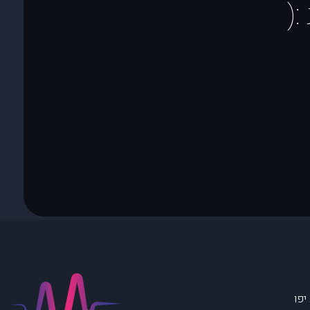
(
יפו