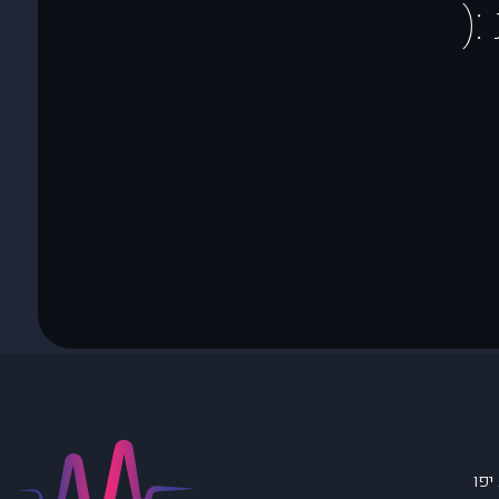
(
יפו