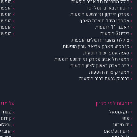
היכל התרבות תל אביב הופעות
הופעות
הופעות בארבי נמל יפו
הופעות
פארק הירקון גני יהושע הופעות
הופעות
אקספו היכל תוצרת הארץ
הופעות
האנגר 11 הופעות
הופעות
רידינג3 הופעות
הופעות
צוללת צהובה ירושלים הופעות
קו רקיע פארק אריאל שרון הופעות
זאפה אמפי שוני הופעות
אמפי תל אביב פארק גני יהושע הופעות
לייב פארק ראשון לציון הופעות
אמפי קיסריה הופעות
ברנרוק גבעת ברנר הופעות
הופעות לפי סגנון
על מוזי
רוק/מטאל
muzi – מי אנחנו?
פופ
קידום 
ים תיכוני
שאלות 
היפ הופ/ראפ
החברים 