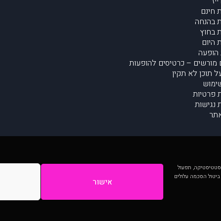
יז
 חינם
 בהנחה
 בחוץ
 היום
הופעה
מורשים – כרטיסים להופעות
על תוכן לא תקין
ימוש
ת פרטיות
נגישות
תר
 יותר וכן לסטטיסטיקה, תפעול
 ביטול הסכמה עלולים
אישור
המתפרסמים באתר ע"י הקהילה as is ללא בדיקה. נתוני ההופעות אינם באחריות muzi.
Developed by Digiproduct - Digital Solutions Ltd.