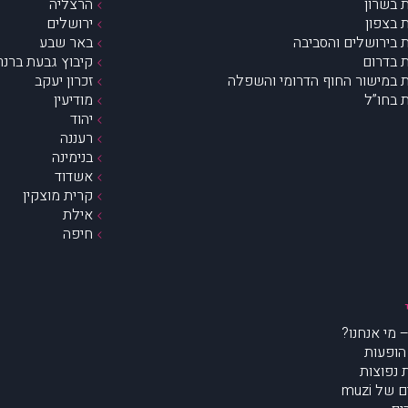
 בשרון
הרצליה
 בצפון
ירושלים
 בירושלים והסביבה
באר שבע
 בדרום
קיבוץ גבעת ברנר
 במישור החוף הדרומי והשפלה
זכרון יעקב
 בחו”ל
מודיעין
יהוד
רעננה
בנימינה
אשדוד
קרית מוצקין
אילת
חיפה
הופעות
נפוצות
של muzi