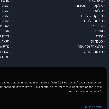
ג’אז/בלוז
מרצ’נדי
אלקטרוני ומסיבות
הופעות
קלאסי
הופעות
מוזיקה לילדים
הופעות
הצגות ילדים
הופעות
זמר עברי
הזמנת 
עולם
אתרים 
יהודי
דיווח 
סטנדאפ
תנאי ש
הרצאות וסדנאות
מדיניו
הצגות ומחול
הצהרת 
מפת א
אנו משתמשים בטכנולוגיות כמו Cookies גם ע"י צדדים שלישיים כדי לתת חוויה טובה
ושיווק. הסכמה תאפשר לנו לעבד נתונים כמו התנהגות גלישה או מזהים ייחודיים. אי־הסכמה או
להשפיע לרעה על תפקוד האתר.
@ כל הזכויות שמורות ל muzi.co.il . השימוש באתר זה כפוף לתנאי שימוש ופרטיות. שימוש בעמוד זה פירושה שהסכמת לפעול לפי תנאים אלו.
באתר מוצגים הופעות ואירועים 
מדיניות פרטיות