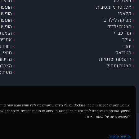
ג’אז/בלוז
מרצ’נדי
אלקטרוני ומסיבות
הופעות
קלאסי
הופעות
מוזיקה לילדים
הופעות
הצגות ילדים
הופעות
זמר עברי
הזמנת 
עולם
אתרים 
יהודי
דיווח 
סטנדאפ
תנאי ש
הרצאות וסדנאות
מדיניו
הצגות ומחול
הצהרת 
מפת א
אנו משתמשים בטכנולוגיות כמו Cookies גם ע"י צדדים שלישיים כדי לתת חוויה טובה
ושיווק. הסכמה תאפשר לנו לעבד נתונים כמו התנהגות גלישה או מזהים ייחודיים. אי־הסכמה או
להשפיע לרעה על תפקוד האתר.
@ כל הזכויות שמורות ל muzi.co.il . השימוש באתר זה כפוף לתנאי שימוש ופרטיות. שימוש בעמוד זה פירושה שהסכמת לפעול לפי תנאים אלו.
באתר מוצגים הופעות ואירועים 
מדיניות פרטיות