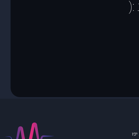
(
יפו