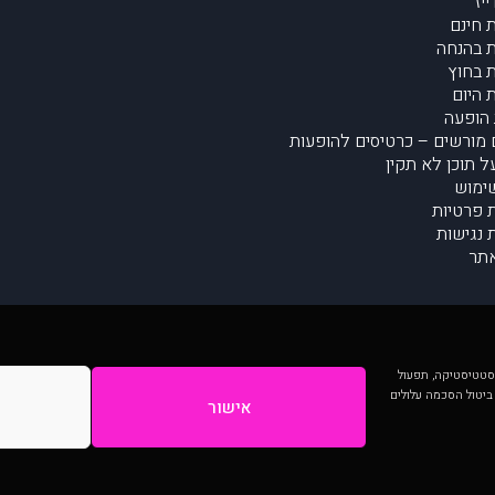
יז
 חינם
 בהנחה
 בחוץ
 היום
הופעה
מורשים – כרטיסים להופעות
על תוכן לא תקין
ימוש
ת פרטיות
נגישות
תר
 יותר וכן לסטטיסטיקה, תפעול
 ביטול הסכמה עלולים
אישור
המתפרסמים באתר ע"י הקהילה as is ללא בדיקה. נתוני ההופעות אינם באחריות muzi.
Developed by Digiproduct - Digital Solutions Ltd.