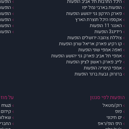
היכל התרבות תל אביב הופעות
הופעות
הופעות בארבי נמל יפו
הופעות
פארק הירקון גני יהושע הופעות
הופעות
אקספו היכל תוצרת הארץ
הופעות
האנגר 11 הופעות
הופעות
רידינג3 הופעות
הופעות
צוללת צהובה ירושלים הופעות
קו רקיע פארק אריאל שרון הופעות
זאפה אמפי שוני הופעות
אמפי תל אביב פארק גני יהושע הופעות
לייב פארק ראשון לציון הופעות
אמפי קיסריה הופעות
ברנרוק גבעת ברנר הופעות
הופעות לפי סגנון
על מוזי
רוק/מטאל
muzi – מי אנחנו?
פופ
קידום 
ים תיכוני
שאלות 
היפ הופ/ראפ
החברים 