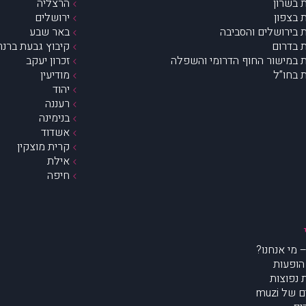
 בשרון
הרצליה
 בצפון
ירושלים
 בירושלים והסביבה
באר שבע
 בדרום
קיבוץ גבעת ברנר
 במישור החוף הדרומי והשפלה
זכרון יעקב
 בחו”ל
מודיעין
יהוד
רעננה
בנימינה
אשדוד
קרית מוצקין
אילת
חיפה
הופעות
נפוצות
של muzi