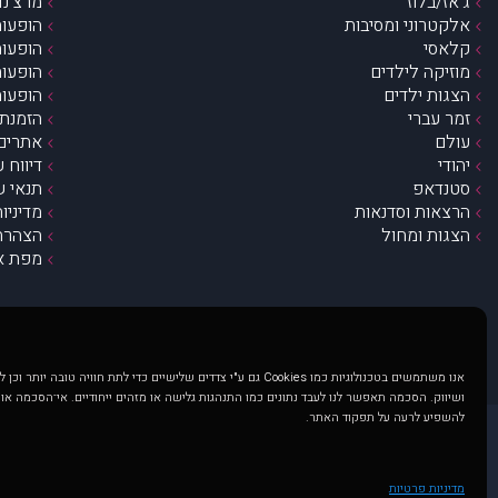
ג’אז/בלוז
מרצ’נדי
אלקטרוני ומסיבות
הופעות
קלאסי
הופעות
מוזיקה לילדים
הופעות
הצגות ילדים
הופעות
זמר עברי
הזמנת 
עולם
אתרים 
יהודי
דיווח 
סטנדאפ
תנאי ש
הרצאות וסדנאות
מדיניו
הצגות ומחול
הצהרת 
מפת א
אנו משתמשים בטכנולוגיות כמו Cookies גם ע"י צדדים שלישיים כדי לתת חוויה טובה
ושיווק. הסכמה תאפשר לנו לעבד נתונים כמו התנהגות גלישה או מזהים ייחודיים. אי־הסכמה או
להשפיע לרעה על תפקוד האתר.
@ כל הזכויות שמורות ל muzi.co.il . השימוש באתר זה כפוף לתנאי שימוש ופרטיות. שימוש בעמוד זה פירושה שהסכמת לפעול לפי תנאים אלו.
באתר מוצגים הופעות ואירועים 
מדיניות פרטיות