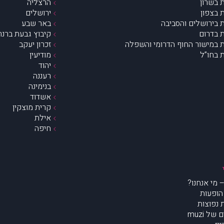
 בשרון
הרצליה
 בצפון
ירושלים
 בירושלים והסביבה
באר שבע
 בדרום
קיבוץ גבעת ברנר
 במישור החוף הדרומי והשפלה
זכרון יעקב
 בחו”ל
מודיעין
יהוד
רעננה
בנימינה
אשדוד
קרית מוצקין
אילת
חיפה
הופעות
נפוצות
של muzi