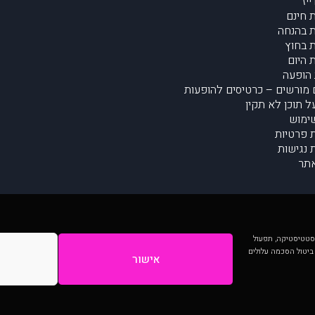
יז
 חינם
 בהנחה
 בחוץ
 היום
הופעה
מורשים – כרטיסים להופעות
על תוכן לא תקין
ימוש
ת פרטיות
נגישות
תר
 יותר וכן לסטטיסטיקה, תפעול
 ביטול הסכמה עלולים
אישור
המתפרסמים באתר ע"י הקהילה as is ללא בדיקה. נתוני ההופעות אינם באחריות muzi.
Developed by Digiproduct - Digital Solutions Ltd.