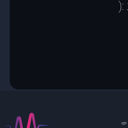
(
יפו