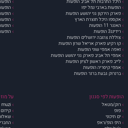
היכל התרבות תל אביב הופעות
הופעות
הופעות בארבי נמל יפו
הופעות
פארק הירקון גני יהושע הופעות
הופעות
אקספו היכל תוצרת הארץ
הופעות
האנגר 11 הופעות
הופעות
רידינג3 הופעות
הופעות
צוללת צהובה ירושלים הופעות
קו רקיע פארק אריאל שרון הופעות
זאפה אמפי שוני הופעות
אמפי תל אביב פארק גני יהושע הופעות
לייב פארק ראשון לציון הופעות
אמפי קיסריה הופעות
ברנרוק גבעת ברנר הופעות
הופעות לפי סגנון
על מוזי
רוק/מטאל
muzi – מי אנחנו?
פופ
קידום 
ים תיכוני
שאלות 
היפ הופ/ראפ
החברים 