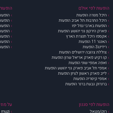
הופעות לפי אולם
הופעות 
היכל מנורה הופעות
הופעות
היכל התרבות תל אביב הופעות
הופעות
הופעות בארבי נמל יפו
הופעות
פארק הירקון גני יהושע הופעות
הופעות
אקספו היכל תוצרת הארץ
הופעות
האנגר 11 הופעות
הופעות
רידינג3 הופעות
הופעות
צוללת צהובה ירושלים הופעות
קו רקיע פארק אריאל שרון הופעות
זאפה אמפי שוני הופעות
אמפי תל אביב פארק גני יהושע הופעות
לייב פארק ראשון לציון הופעות
אמפי קיסריה הופעות
ברנרוק גבעת ברנר הופעות
הופעות לפי סגנון
על מוזי
רוק/מטאל
muzi – מי אנחנו?