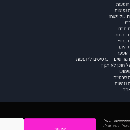
הופעות
נפוצות
של muzi
יז
 חינם
 בהנחה
 בחוץ
 היום
הופעה
מורשים – כרטיסים להופעות
על תוכן לא תקין
ימוש
ת פרטיות
נגישות
תר
 יותר וכן לסטטיסטיקה, תפעול
 ביטול הסכמה עלולים
אישור