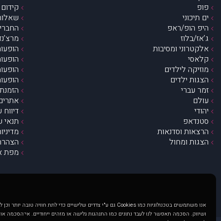
פופ
קידום 
ים תיכוני
שאלות 
היפ הופ/ראפ
החברים 
ג’אז/בלוז
מרצ’נדי
אלקטרוני ומסיבות
הופעות
קלאסי
הופעות
מוזיקה לילדים
הופעות
הצגות ילדים
הופעות
זמר עברי
הזמנת 
עולם
אתרים 
יהודי
דיווח 
סטנדאפ
תנאי ש
הרצאות וסדנאות
מדיניו
הצגות ומחול
הצהרת 
מפת א
אנו משתמשים בטכנולוגיות כמו Cookies גם ע"י צדדים שלישיים כדי לתת חוויה טובה
ושיווק. הסכמה תאפשר לנו לעבד נתונים כמו התנהגות גלישה או מזהים ייחודיים. אי־הסכמה או