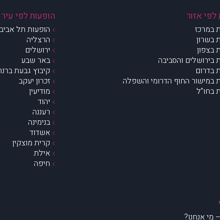
לפי אזור
הופעות לפי עיר
 במרכז
הופעות תל אביב 
 בשרון
הרצליה
 בצפון
ירושלים
 בירושלים והסביבה
באר שבע
 בדרום
קיבוץ גבעת ברנר
 במישור החוף הדרומי והשפלה
זכרון יעקב
 בחו”ל
מודיעין
יהוד
רעננה
בנימינה
אשדוד
קרית מוצקין
אילת
חיפה