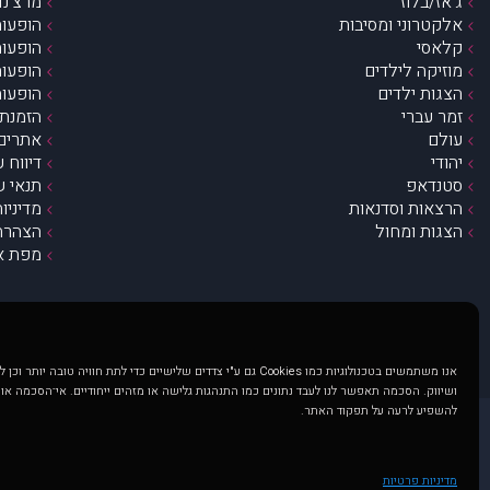
ג’אז/בלוז
מרצ’נדי
אלקטרוני ומסיבות
הופעות
קלאסי
הופעות
מוזיקה לילדים
הופעות
הצגות ילדים
הופעות
זמר עברי
הזמנת 
עולם
אתרים 
יהודי
דיווח 
סטנדאפ
תנאי ש
הרצאות וסדנאות
מדיניו
הצגות ומחול
הצהרת 
מפת א
אנו משתמשים בטכנולוגיות כמו Cookies גם ע"י צדדים שלישיים כדי לתת חוויה טובה
ושיווק. הסכמה תאפשר לנו לעבד נתונים כמו התנהגות גלישה או מזהים ייחודיים. אי־הסכמה או
להשפיע לרעה על תפקוד האתר.
@ כל הזכויות שמורות ל muzi.co.il . השימוש באתר זה כפוף לתנאי שימוש ופרטיות. שימוש בעמוד זה פירושה שהסכמת לפעול לפי תנאים אלו.
באתר מוצגים הופעות ואירועים 
מדיניות פרטיות