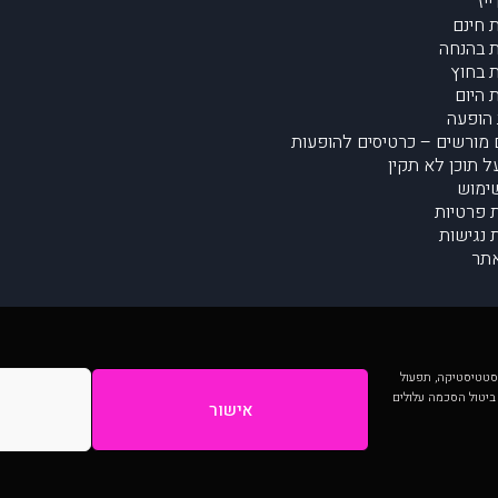
יז
 חינם
 בהנחה
 בחוץ
 היום
הופעה
מורשים – כרטיסים להופעות
על תוכן לא תקין
ימוש
ת פרטיות
נגישות
תר
 יותר וכן לסטטיסטיקה, תפעול
 ביטול הסכמה עלולים
אישור
המתפרסמים באתר ע"י הקהילה as is ללא בדיקה. נתוני ההופעות אינם באחריות muzi.
Developed by Digiproduct - Digital Solutions Ltd.