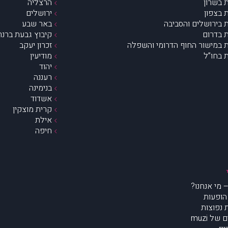
 בשרון
הרצליה
 בצפון
ירושלים
 בירושלים והסביבה
באר שבע
 בדרום
קיבוץ גבעת ברנר
 במישור החוף הדרומי והשפלה
זכרון יעקב
 בחו”ל
מודיעין
יהוד
רעננה
בנימינה
אשדוד
קרית מוצקין
אילת
חיפה
הופעות
נפוצות
של muzi