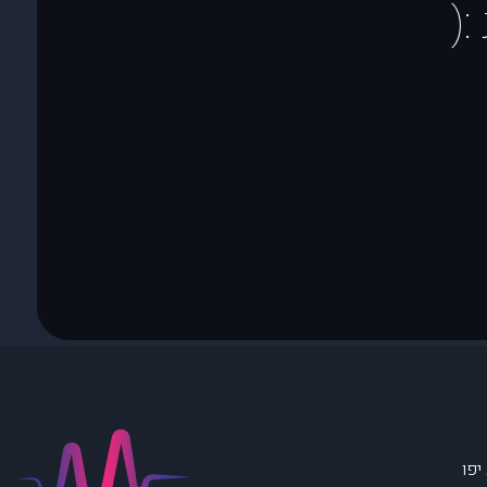
(
יפו