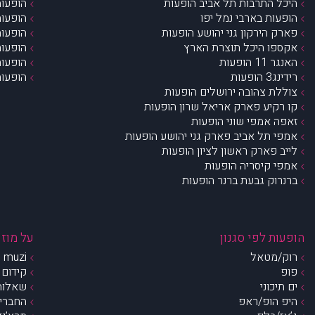
היכל התרבות תל אביב הופעות
הופעות
הופעות בארבי נמל יפו
הופעות
פארק הירקון גני יהושע הופעות
הופעות
אקספו היכל תוצרת הארץ
הופעות
האנגר 11 הופעות
הופעות
רידינג3 הופעות
הופעות
צוללת צהובה ירושלים הופעות
קו רקיע פארק אריאל שרון הופעות
זאפה אמפי שוני הופעות
אמפי תל אביב פארק גני יהושע הופעות
לייב פארק ראשון לציון הופעות
אמפי קיסריה הופעות
ברנרוק גבעת ברנר הופעות
הופעות לפי סגנון
על מוזי
רוק/מטאל
muzi – מי אנחנו?
פופ
קידום 
ים תיכוני
שאלות 
היפ הופ/ראפ
החברים 