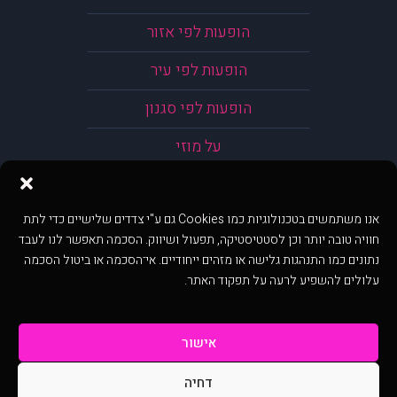
הופעות לפי אזור
הופעות לפי עיר
הופעות לפי סגנון
על מוזי
אנו משתמשים בטכנולוגיות כמו Cookies גם ע"י צדדים שלישיים כדי לתת
חוויה טובה יותר וכן לסטטיסטיקה, תפעול ושיווק. הסכמה תאפשר לנו לעבד
נתונים כמו התנהגות גלישה או מזהים ייחודיים. אי־הסכמה או ביטול הסכמה
עלולים להשפיע לרעה על תפקוד האתר.
אישור
דחיה
@ כל הזכויות שמורות ל muzi.co.il . השימוש באתר זה כפוף לתנאי שימוש ופרטיות.