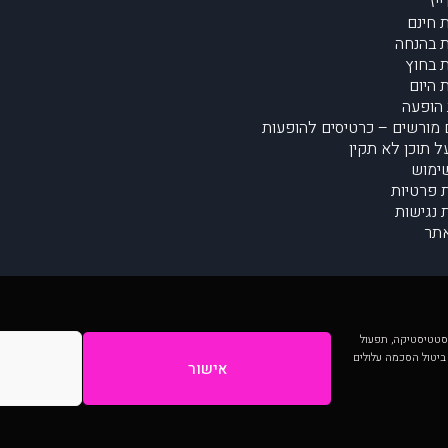
יז
 חינם
 בהנחה
 בחוץ
 היום
הופעה
מורשים – כרטיסים להופעות
על תוכן לא תקין
ימוש
ת פרטיות
נגישות
תר
 יותר וכן לסטטיסטיקה, תפעול
 ביטול הסכמה עלולים
אישור
המתפרסמים באתר ע"י הקהילה as is ללא בדיקה. נתוני ההופעות אינם באחריות muzi.
Developed by Digiproduct - Digital Solutions Ltd.