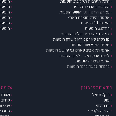
היכל התרבות תל אביב הופעות
הופעות
הופעות בארבי נמל יפו
הופעות
פארק הירקון גני יהושע הופעות
הופעות
אקספו היכל תוצרת הארץ
הופעות
האנגר 11 הופעות
הופעות
רידינג3 הופעות
הופעות
צוללת צהובה ירושלים הופעות
קו רקיע פארק אריאל שרון הופעות
זאפה אמפי שוני הופעות
אמפי תל אביב פארק גני יהושע הופעות
לייב פארק ראשון לציון הופעות
אמפי קיסריה הופעות
ברנרוק גבעת ברנר הופעות
הופעות לפי סגנון
על מוזי
רוק/מטאל
muzi – מי אנחנו?
פופ
קידום 
ים תיכוני
שאלות 
היפ הופ/ראפ
החברים 