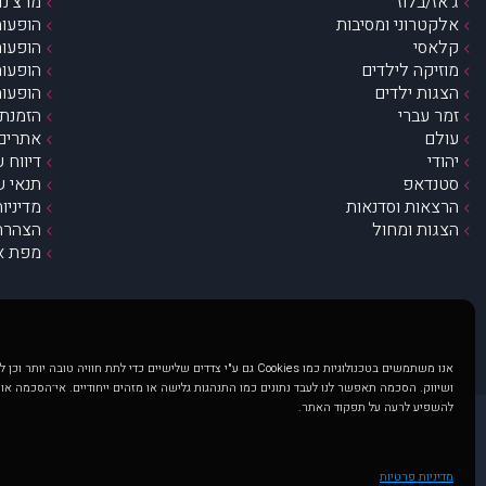
ג’אז/בלוז
מרצ’נדי
אלקטרוני ומסיבות
הופעות
קלאסי
הופעות
מוזיקה לילדים
הופעות
הצגות ילדים
הופעות
זמר עברי
הזמנת 
עולם
אתרים 
יהודי
דיווח 
סטנדאפ
תנאי ש
הרצאות וסדנאות
מדיניו
הצגות ומחול
הצהרת 
מפת א
אנו משתמשים בטכנולוגיות כמו Cookies גם ע"י צדדים שלישיים כדי לתת חוויה טובה
ושיווק. הסכמה תאפשר לנו לעבד נתונים כמו התנהגות גלישה או מזהים ייחודיים. אי־הסכמה או
להשפיע לרעה על תפקוד האתר.
@ כל הזכויות שמורות ל muzi.co.il . השימוש באתר זה כפוף לתנאי שימוש ופרטיות. שימוש בעמוד זה פירושה שהסכמת לפעול לפי תנאים אלו.
באתר מוצגים הופעות ואירועים 
מדיניות פרטיות