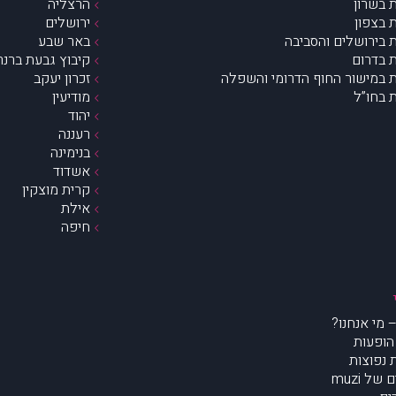
 בשרון
הרצליה
 בצפון
ירושלים
 בירושלים והסביבה
באר שבע
 בדרום
קיבוץ גבעת ברנר
 במישור החוף הדרומי והשפלה
זכרון יעקב
 בחו”ל
מודיעין
יהוד
רעננה
בנימינה
אשדוד
קרית מוצקין
אילת
חיפה
הופעות
נפוצות
של muzi