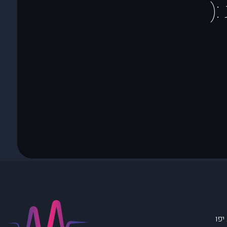
(
יפו