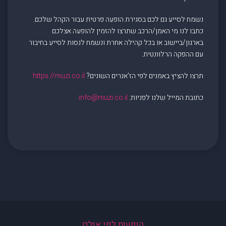
נשמח לסייע גם לכם בסגירת הופעה פרטית עבור הקהל שלכם.
כתבו לנו מי האמן/הרכב שתרצו להזמין להופעה אצלכם
בארגון/ביישוב או בכל קהילה אחרת ונשמח לנסות לסייע בחיבור
עם ההפקה הרלוונטית.
תרצו להציץ באמנים לפי הז’אנרים השונים?
https://muzi.co.il
כתובת המייל שלנו לפניות:
info@muzi.co.il
הופעות לפי אולם