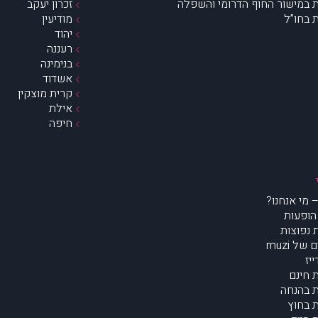
 במישור החוף הדרומי והשפלה
זכרון יעקב
 בחו”ל
מודיעין
יהוד
רעננה
בנימינה
אשדוד
קרית מוצקין
אילת
חיפה
הופעות
נפוצות
של muzi
יז
 חינם
 בהנחה
 בחוץ