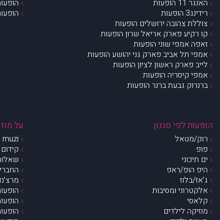
האנגר 11 הופעות
הופעות
רידינג3 הופעות
הופעות
צוללת צהובה ירושלים הופעות
קו רקיע פארק אריאל שרון הופעות
זאפה אמפי שוני הופעות
אמפי תל אביב פארק גני יהושע הופעות
לייב פארק ראשון לציון הופעות
אמפי קיסריה הופעות
ברנרוק גבעת ברנר הופעות
הופעות לפי סגנון
על מוזי
רוק/מטאל
muzi – מי אנחנו?
פופ
קידום 
ים תיכוני
שאלות 
היפ הופ/ראפ
החברים 
ג’אז/בלוז
מרצ’נדי
אלקטרוני ומסיבות
הופעות
קלאסי
הופעות
מוזיקה לילדים
הופעות