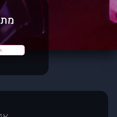
מתי
ה
או