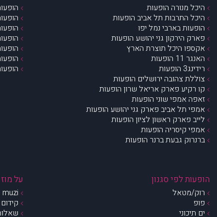
היכל מנורה הופעות
הופעות
היכל התרבות תל אביב הופעות
הופעות
הופעות בארבי נמל יפו
הופעות
פארק הירקון גני יהושע הופעות
הופעות
אקספו היכל תוצרת הארץ
הופעות
האנגר 11 הופעות
הופעות
רידינג3 הופעות
הופעות
צוללת צהובה ירושלים הופעות
קו רקיע פארק אריאל שרון הופעות
זאפה אמפי שוני הופעות
אמפי תל אביב פארק גני יהושע הופעות
לייב פארק ראשון לציון הופעות
אמפי קיסריה הופעות
ברנרוק גבעת ברנר הופעות
הופעות לפי סגנון
על מוזי
רוק/מטאל
muzi – מי אנחנו?
פופ
קידום 
ים תיכוני
שאלות 