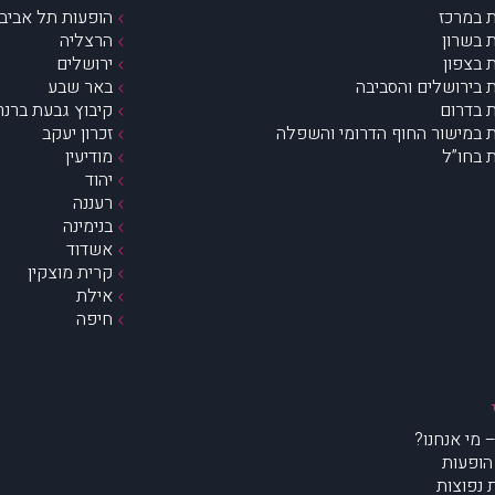
 במרכז
הופעות תל אביב 
 בשרון
הרצליה
 בצפון
ירושלים
 בירושלים והסביבה
באר שבע
 בדרום
קיבוץ גבעת ברנר
 במישור החוף הדרומי והשפלה
זכרון יעקב
 בחו”ל
מודיעין
יהוד
רעננה
בנימינה
אשדוד
קרית מוצקין
אילת
חיפה
הופעות
נפוצות