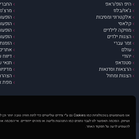
היפ הופ/ראפ
החברים 
ג’אז/בלוז
מרצ’נדי
אלקטרוני ומסיבות
הופעות
קלאסי
הופעות
מוזיקה לילדים
הופעות
הצגות ילדים
הופעות
זמר עברי
הזמנת 
עולם
אתרים 
יהודי
דיווח 
סטנדאפ
תנאי ש
הרצאות וסדנאות
מדיניו
הצגות ומחול
הצהרת 
מפת א
אנו משתמשים בטכנולוגיות כמו Cookies גם ע"י צדדים שלישיים כדי לתת חוויה טובה
ושיווק. הסכמה תאפשר לנו לעבד נתונים כמו התנהגות גלישה או מזהים ייחודיים. אי־הסכמה או
להשפיע לרעה על תפקוד האתר.
@ כל הזכויות שמורות ל muzi.co.il . השימוש באתר זה כפוף לתנאי שימוש ופרטיות. שימוש בעמוד זה פירושה שהסכמת לפעול לפי תנאים אלו.