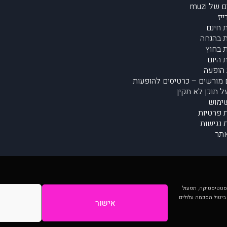
של muzi
יז
 חינם
 בהנחה
 בחוץ
 היום
הופעה
מורשים – כרטיסים להופעות
על תוכן לא תקין
ימוש
ת פרטיות
נגישות
תר
 יותר וכן לסטטיסטיקה, תפעול
 ביטול הסכמה עלולים
אישור