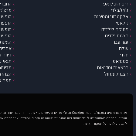
היפ הופ/ראפ
החברים 
ג’אז/בלוז
מרצ’נדי
אלקטרוני ומסיבות
הופעות
קלאסי
הופעות
מוזיקה לילדים
הופעות
הצגות ילדים
הופעות
זמר עברי
הזמנת 
עולם
אתרים 
יהודי
דיווח 
סטנדאפ
תנאי ש
הרצאות וסדנאות
מדיניו
הצגות ומחול
הצהרת 
מפת א
אנו משתמשים בטכנולוגיות כמו Cookies גם ע"י צדדים שלישיים כדי לתת חוויה טובה
ושיווק. הסכמה תאפשר לנו לעבד נתונים כמו התנהגות גלישה או מזהים ייחודיים. אי־הסכמה או
להשפיע לרעה על תפקוד האתר.
@ כל הזכויות שמורות ל muzi.co.il . השימוש באתר זה כפוף לתנאי שימוש ופרטיות. שימוש בעמוד זה פירושה שהסכמת לפעול לפי תנאים אלו.