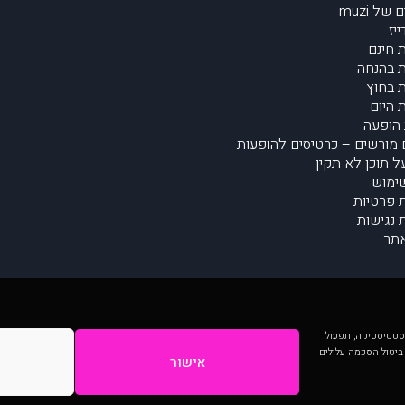
של muzi
יז
 חינם
 בהנחה
 בחוץ
 היום
הופעה
מורשים – כרטיסים להופעות
על תוכן לא תקין
ימוש
ת פרטיות
נגישות
תר
 יותר וכן לסטטיסטיקה, תפעול
 ביטול הסכמה עלולים
אישור