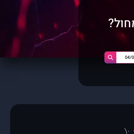
חול?
(