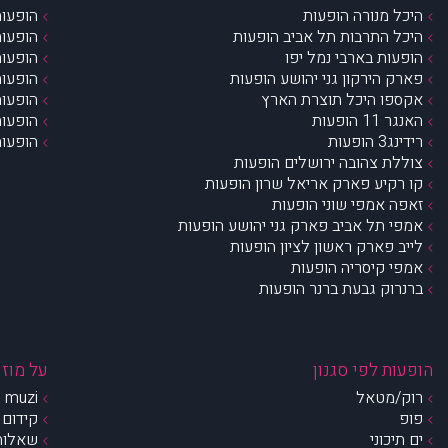
היכל מנורה הופעות
הופעות
היכל התרבות תל אביב הופעות
הופעות
הופעות בארבי נמל יפו
הופעות
פארק הירקון גני יהושע הופעות
הופעות
אקספו היכל תוצרת הארץ
הופעות
האנגר 11 הופעות
הופעות
רידינג3 הופעות
הופעות
צוללת צהובה ירושלים הופעות
קו רקיע פארק אריאל שרון הופעות
זאפה אמפי שוני הופעות
אמפי תל אביב פארק גני יהושע הופעות
לייב פארק ראשון לציון הופעות
אמפי קיסריה הופעות
ברנרוק גבעת ברנר הופעות
הופעות לפי סגנון
על מוזי
רוק/מטאל
muzi – מי אנחנו?
פופ
קידום 
ים תיכוני
שאלות 