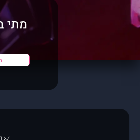
מתי ב
ה
או