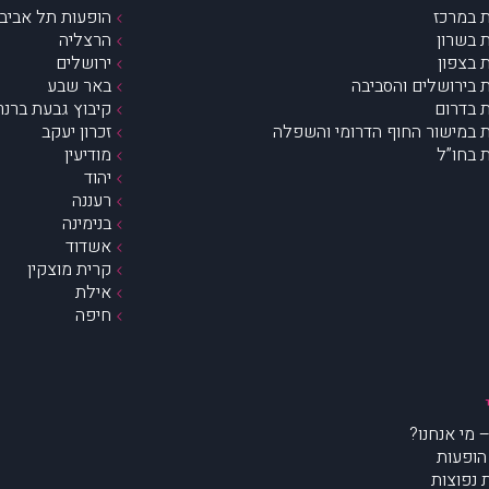
 במרכז
הופעות תל אביב 
 בשרון
הרצליה
 בצפון
ירושלים
 בירושלים והסביבה
באר שבע
 בדרום
קיבוץ גבעת ברנר
 במישור החוף הדרומי והשפלה
זכרון יעקב
 בחו”ל
מודיעין
יהוד
רעננה
בנימינה
אשדוד
קרית מוצקין
אילת
חיפה
הופעות
נפוצות