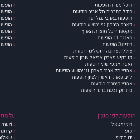
היכל מנורה הופעות
הופעות
היכל התרבות תל אביב הופעות
הופעות
הופעות בארבי נמל יפו
הופעות
פארק הירקון גני יהושע הופעות
הופעות
אקספו היכל תוצרת הארץ
הופעות
האנגר 11 הופעות
הופעות
רידינג3 הופעות
הופעות
צוללת צהובה ירושלים הופעות
קו רקיע פארק אריאל שרון הופעות
זאפה אמפי שוני הופעות
אמפי תל אביב פארק גני יהושע הופעות
לייב פארק ראשון לציון הופעות
אמפי קיסריה הופעות
ברנרוק גבעת ברנר הופעות
הופעות לפי סגנון
על מוזי
רוק/מטאל
muzi – מי אנחנו?
פופ
קידום 
ים תיכוני
שאלות 