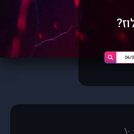
וז?
(