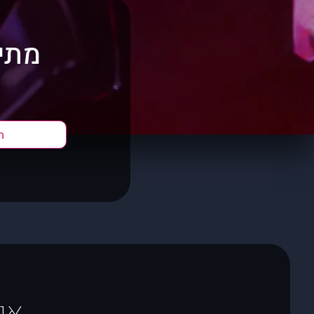
מתי 
ה
או