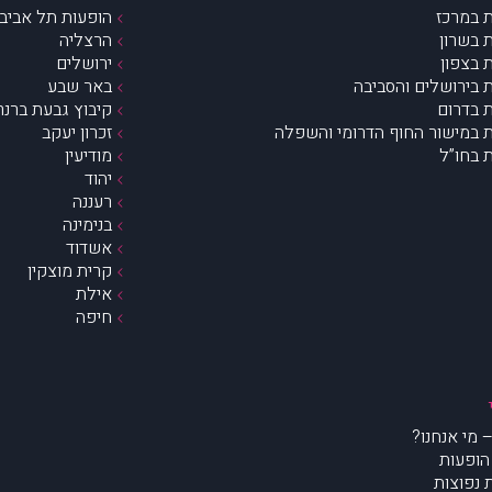
 במרכז
הופעות תל אביב 
 בשרון
הרצליה
 בצפון
ירושלים
 בירושלים והסביבה
באר שבע
 בדרום
קיבוץ גבעת ברנר
 במישור החוף הדרומי והשפלה
זכרון יעקב
 בחו”ל
מודיעין
יהוד
רעננה
בנימינה
אשדוד
קרית מוצקין
אילת
חיפה
הופעות
נפוצות