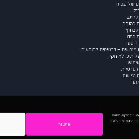
של muzi
יז
 חינם
 בהנחה
 בחוץ
 היום
הופעה
מורשים – כרטיסים להופעות
על תוכן לא תקין
ימוש
ת פרטיות
נגישות
תר
 יותר וכן לסטטיסטיקה, תפעול
 ביטול הסכמה עלולים
אישור