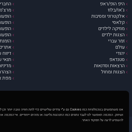
היפ הופ/ראפ
החברים 
ג’אז/בלוז
מרצ’נדי
אלקטרוני ומסיבות
הופעות
קלאסי
הופעות
מוזיקה לילדים
הופעות
הצגות ילדים
הופעות
זמר עברי
הזמנת 
עולם
אתרים 
יהודי
דיווח 
סטנדאפ
תנאי ש
הרצאות וסדנאות
מדיניו
הצגות ומחול
הצהרת 
מפת א
אנו משתמשים בטכנולוגיות כמו Cookies גם ע"י צדדים שלישיים כדי לתת חוויה טובה
ושיווק. הסכמה תאפשר לנו לעבד נתונים כמו התנהגות גלישה או מזהים ייחודיים. אי־הסכמה או
להשפיע לרעה על תפקוד האתר.
@ כל הזכויות שמורות ל muzi.co.il . השימוש באתר זה כפוף לתנאי שימוש ופרטיות. שימוש בעמוד זה פירושה שהסכמת לפעול לפי תנאים אלו.