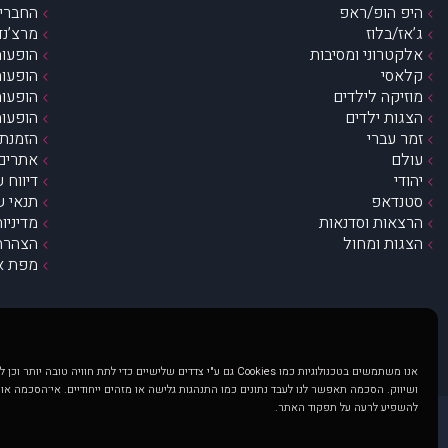
היפ הופ/ראפ
החברים 
ג’אז/בלוז
מרצ’נדי
אלקטרוני ומסיבות
הופעות
קלאסי
הופעות
מוזיקה לילדים
הופעות
הצגות ילדים
הופעות
זמר עברי
הזמנת 
עולם
אתרים 
יהודי
דיווח 
סטנדאפ
תנאי ש
הרצאות וסדנאות
מדיניו
הצגות ומחול
הצהרת 
מפת א
אנו משתמשים בטכנולוגיות כמו Cookies גם ע"י צדדים שלישיים כדי לתת חוויה טובה
ושיווק. הסכמה תאפשר לנו לעבד נתונים כמו התנהגות גלישה או מזהים ייחודיים. אי־הסכמה או
להשפיע לרעה על תפקוד האתר.
@ כל הזכויות שמורות ל muzi.co.il . השימוש באתר זה כפוף לתנאי שימוש ופרטיות. שימוש בעמוד זה פירושה שהסכמת לפעול לפי תנאים אלו.