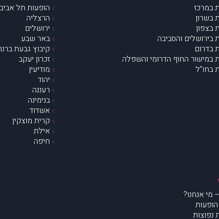
 במרכז
הופעות תל אביב 
 בשרון
הרצליה
 בצפון
ירושלים
 בירושלים והסביבה
באר שבע
 בדרום
קיבוץ גבעת ברנר
 במישור החוף הדרומי והשפלה
זכרון יעקב
 בחו”ל
מודיעין
יהוד
רעננה
בנימינה
אשדוד
קרית מוצקין
אילת
חיפה
הופעות
נפוצות