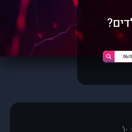
דים?
(