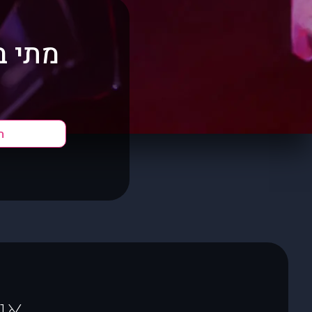
מתי ב
ה
או