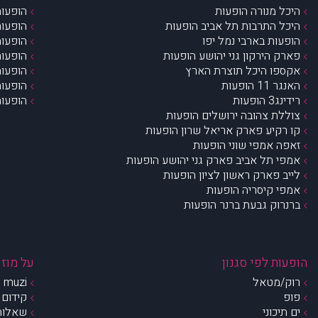
היכל מנורה הופעות
הופעות
היכל התרבות תל אביב הופעות
הופעות
הופעות בארבי נמל יפו
הופעות
פארק הירקון גני יהושע הופעות
הופעות
אקספו היכל תוצרת הארץ
הופעות
האנגר 11 הופעות
הופעות
רידינג3 הופעות
הופעות
צוללת צהובה ירושלים הופעות
קו רקיע פארק אריאל שרון הופעות
זאפה אמפי שוני הופעות
אמפי תל אביב פארק גני יהושע הופעות
לייב פארק ראשון לציון הופעות
אמפי קיסריה הופעות
ברנרוק גבעת ברנר הופעות
הופעות לפי סגנון
על מוזי
רוק/מטאל
muzi – מי אנחנו?
פופ
קידום 
ים תיכוני
שאלות 