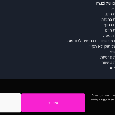
של muzi
יז
 חינם
 בהנחה
 בחוץ
 היום
הופעה
מורשים – כרטיסים להופעות
על תוכן לא תקין
ימוש
ת פרטיות
נגישות
תר
 יותר וכן לסטטיסטיקה, תפעול
 ביטול הסכמה עלולים
אישור