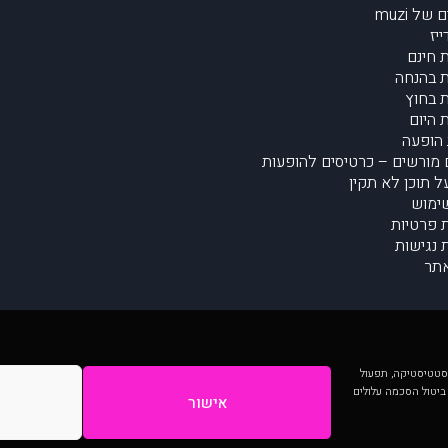
של muzi
יז
 חינם
 בהנחה
 בחוץ
 היום
הופעה
מורשים – כרטיסים להופעות
על תוכן לא תקין
ימוש
ת פרטיות
נגישות
תר
 יותר וכן לסטטיסטיקה, תפעול
 ביטול הסכמה עלולים
אישור