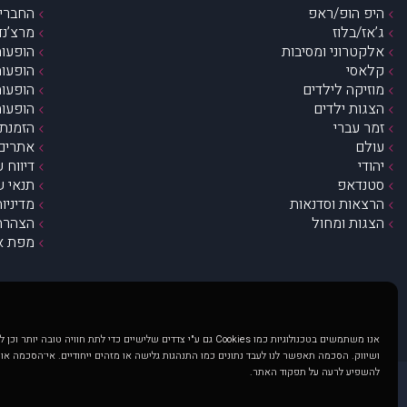
היפ הופ/ראפ
החברים 
ג’אז/בלוז
מרצ’נדי
אלקטרוני ומסיבות
הופעות
קלאסי
הופעות
מוזיקה לילדים
הופעות
הצגות ילדים
הופעות
זמר עברי
הזמנת 
עולם
אתרים 
יהודי
דיווח 
סטנדאפ
תנאי ש
הרצאות וסדנאות
מדיניו
הצגות ומחול
הצהרת 
מפת א
אנו משתמשים בטכנולוגיות כמו Cookies גם ע"י צדדים שלישיים כדי לתת חוויה טובה
ושיווק. הסכמה תאפשר לנו לעבד נתונים כמו התנהגות גלישה או מזהים ייחודיים. אי־הסכמה או
להשפיע לרעה על תפקוד האתר.
@ כל הזכויות שמורות ל muzi.co.il . השימוש באתר זה כפוף לתנאי שימוש ופרטיות. שימוש בעמוד זה פירושה שהסכמת לפעול לפי תנאים אלו.