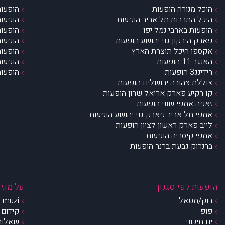
היכל מנורה הופעות
הופעות
היכל התרבות תל אביב הופעות
הופעות
הופעות בארבי נמל יפו
הופעות
פארק הירקון גני יהושע הופעות
הופעות
אקספו היכל תוצרת הארץ
הופעות
האנגר 11 הופעות
הופעות
רידינג3 הופעות
הופעות
צוללת צהובה ירושלים הופעות
קו רקיע פארק אריאל שרון הופעות
זאפה אמפי שוני הופעות
אמפי תל אביב פארק גני יהושע הופעות
לייב פארק ראשון לציון הופעות
אמפי קיסריה הופעות
ברנרוק גבעת ברנר הופעות
הופעות לפי סגנון
על מוזי
רוק/מטאל
muzi – מי אנחנו?
פופ
קידום 
ים תיכוני
שאלות 