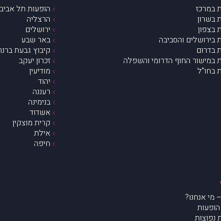
 במרכז
הופעות תל אביב 
 בשרון
הרצליה
 בצפון
ירושלים
 בירושלים והסביבה
באר שבע
 בדרום
קיבוץ גבעת ברנר
 במישור החוף הדרומי והשפלה
זכרון יעקב
 בחו”ל
מודיעין
יהוד
רעננה
בנימינה
אשדוד
קרית מוצקין
אילת
חיפה
הופעות
נפוצות