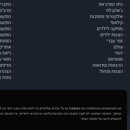
היפ הופ/ראפ
החברים 
ג’אז/בלוז
מרצ’נדי
אלקטרוני ומסיבות
הופעות
קלאסי
הופעות
מוזיקה לילדים
הופעות
הצגות ילדים
הופעות
זמר עברי
הזמנת 
עולם
אתרים 
יהודי
דיווח 
סטנדאפ
תנאי ש
הרצאות וסדנאות
מדיניו
הצגות ומחול
הצהרת 
מפת א
אנו משתמשים בטכנולוגיות כמו Cookies גם ע"י צדדים שלישיים כדי לתת חוויה טובה
ושיווק. הסכמה תאפשר לנו לעבד נתונים כמו התנהגות גלישה או מזהים ייחודיים. אי־הסכמה או
להשפיע לרעה על תפקוד האתר.
@ כל הזכויות שמורות ל muzi.co.il . השימוש באתר זה כפוף לתנאי שימוש ופרטיות. שימוש בעמוד זה פירושה שהסכמת לפעול לפי תנאים אלו.