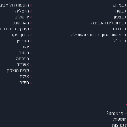
 במרכז
הופעות תל אביב 
 בשרון
הרצליה
 בצפון
ירושלים
 בירושלים והסביבה
באר שבע
 בדרום
קיבוץ גבעת ברנר
 במישור החוף הדרומי והשפלה
זכרון יעקב
 בחו”ל
מודיעין
יהוד
רעננה
בנימינה
אשדוד
קרית מוצקין
אילת
חיפה
הופעות
נפוצות