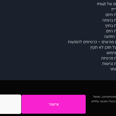
של muzi
יז
 חינם
 בהנחה
 בחוץ
 היום
הופעה
מורשים – כרטיסים להופעות
על תוכן לא תקין
ימוש
ת פרטיות
נגישות
תר
 יותר וכן לסטטיסטיקה, תפעול
 ביטול הסכמה עלולים
אישור