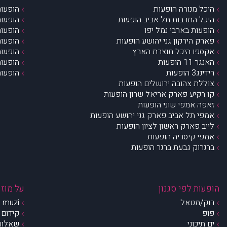
היכל מנורה הופעות
הופעות
היכל התרבות תל אביב הופעות
הופעות
הופעות בארבי נמל יפו
הופעות
פארק הירקון גני יהושע הופעות
הופעות
אקספו היכל תוצרת הארץ
הופעות
האנגר 11 הופעות
הופעות
רידינג3 הופעות
הופעות
צוללת צהובה ירושלים הופעות
קו רקיע פארק אריאל שרון הופעות
זאפה אמפי שוני הופעות
אמפי תל אביב פארק גני יהושע הופעות
לייב פארק ראשון לציון הופעות
אמפי קיסריה הופעות
ברנרוק גבעת ברנר הופעות
הופעות לפי סגנון
על מוזי
רוק/מטאל
muzi – מי אנחנו?
פופ
קידום 
ים תיכוני
שאלות 