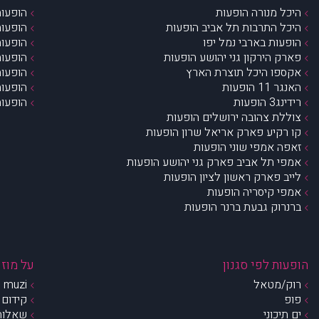
היכל מנורה הופעות
הופעות
היכל התרבות תל אביב הופעות
הופעות
הופעות בארבי נמל יפו
הופעות
פארק הירקון גני יהושע הופעות
הופעות
אקספו היכל תוצרת הארץ
הופעות
האנגר 11 הופעות
הופעות
רידינג3 הופעות
הופעות
צוללת צהובה ירושלים הופעות
קו רקיע פארק אריאל שרון הופעות
זאפה אמפי שוני הופעות
אמפי תל אביב פארק גני יהושע הופעות
לייב פארק ראשון לציון הופעות
אמפי קיסריה הופעות
ברנרוק גבעת ברנר הופעות
הופעות לפי סגנון
על מוזי
רוק/מטאל
muzi – מי אנחנו?
פופ
קידום 
ים תיכוני
שאלות 