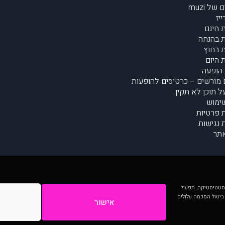
של muzi
יז
 חינם
 בהנחה
 בחוץ
 היום
הופעה
מורשים – כרטיסים להופעות
על תוכן לא תקין
ימוש
ת פרטיות
נגישות
תר
 יותר וכן לסטטיסטיקה, תפעול
 ביטול הסכמה עלולים
אישור