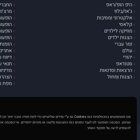
היפ הופ/ראפ
החברים 
ג’אז/בלוז
מרצ’נדי
אלקטרוני ומסיבות
הופעות
קלאסי
הופעות
מוזיקה לילדים
הופעות
הצגות ילדים
הופעות
זמר עברי
הזמנת 
עולם
אתרים 
יהודי
דיווח 
סטנדאפ
תנאי ש
הרצאות וסדנאות
מדיניו
הצגות ומחול
הצהרת 
מפת א
אנו משתמשים בטכנולוגיות כמו Cookies גם ע"י צדדים שלישיים כדי לתת חוויה טובה
ושיווק. הסכמה תאפשר לנו לעבד נתונים כמו התנהגות גלישה או מזהים ייחודיים. אי־הסכמה או
להשפיע לרעה על תפקוד האתר.
@ כל הזכויות שמורות ל muzi.co.il . השימוש באתר זה כפוף לתנאי שימוש ופרטיות. שימוש בעמוד זה פירושה שהסכמת לפעול לפי תנאים אלו.