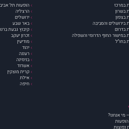
 במרכז
הופעות תל אביב 
 בשרון
הרצליה
 בצפון
ירושלים
 בירושלים והסביבה
באר שבע
 בדרום
קיבוץ גבעת ברנר
 במישור החוף הדרומי והשפלה
זכרון יעקב
 בחו”ל
מודיעין
יהוד
רעננה
בנימינה
אשדוד
קרית מוצקין
אילת
חיפה
הופעות
נפוצות