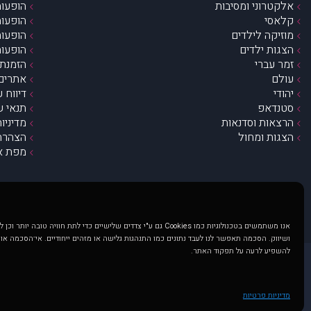
אלקטרוני ומסיבות
הופעות
קלאסי
הופעות
מוזיקה לילדים
הופעות
הצגות ילדים
הופעות
זמר עברי
הזמנת 
עולם
אתרים 
יהודי
דיווח 
סטנדאפ
תנאי ש
הרצאות וסדנאות
מדיניו
הצגות ומחול
הצהרת 
מפת א
אנו משתמשים בטכנולוגיות כמו Cookies גם ע"י צדדים שלישיים כדי לתת חוויה טובה
ושיווק. הסכמה תאפשר לנו לעבד נתונים כמו התנהגות גלישה או מזהים ייחודיים. אי־הסכמה או
להשפיע לרעה על תפקוד האתר.
@ כל הזכויות שמורות ל muzi.co.il . השימוש באתר זה כפוף לתנאי שימוש ופרטיות. שימוש בעמוד זה פירושה שהסכמת לפעול לפי תנאים אלו.
באתר מוצגים הופעות ואירועים 
מדיניות פרטיות