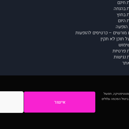
 חינם
 בהנחה
 בחוץ
 היום
הופעה
מורשים – כרטיסים להופעות
על תוכן לא תקין
ימוש
ת פרטיות
נגישות
תר
 יותר וכן לסטטיסטיקה, תפעול
 ביטול הסכמה עלולים
אישור
המתפרסמים באתר ע"י הקהילה as is ללא בדיקה. נתוני ההופעות אינם באחריות muzi.
Developed by Digiproduct - Digital Solutions Ltd.