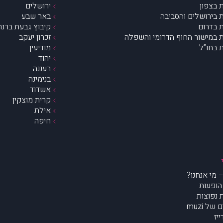
 בצפון
ירושלים
 בירושלים והסביבה
באר שבע
 בדרום
קיבוץ גבעת ברנר
 במישור החוף הדרומי והשפלה
זכרון יעקב
 בחו”ל
מודיעין
יהוד
רעננה
בנימינה
אשדוד
קרית מוצקין
אילת
חיפה
הופעות
נפוצות
של muzi
יז