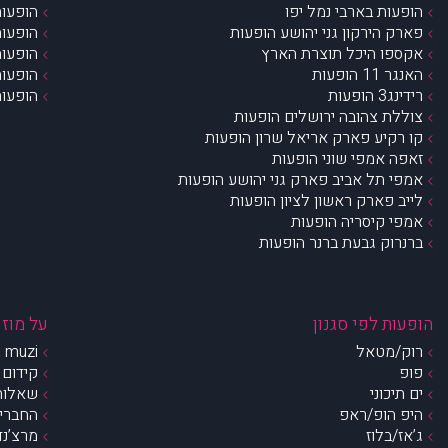
הופעות בארבי נמל יפו
הופעות
פארק הירקון גני יהושע הופעות
הופעות
אקספו היכל תוצרת הארץ
הופעות
האנגר 11 הופעות
הופעות
רידינג3 הופעות
הופעות
צוללת צהובה ירושלים הופעות
קו רקיע פארק אריאל שרון הופעות
זאפה אמפי שוני הופעות
אמפי תל אביב פארק גני יהושע הופעות
לייב פארק ראשון לציון הופעות
אמפי קיסריה הופעות
ברנרוק גבעת ברנר הופעות
הופעות לפי סגנון
על מוזי
רוק/מטאל
muzi – מי אנחנו?
פופ
קידום 
ים תיכוני
שאלות 
היפ הופ/ראפ
החברים 
ג’אז/בלוז
מרצ’נדי