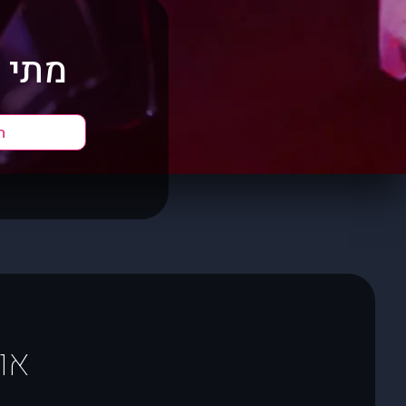
מתי 
ה
או