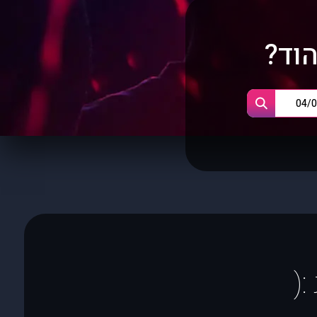
וד?
(