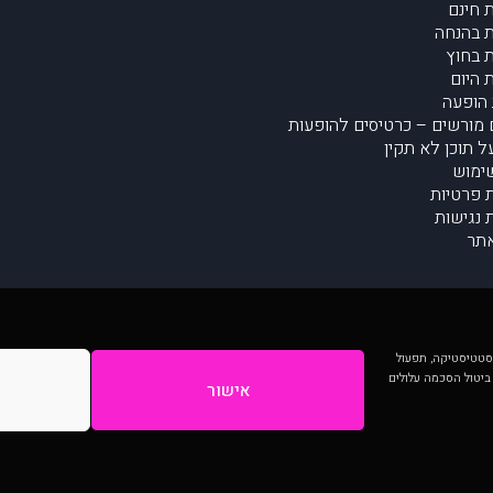
 חינם
 בהנחה
 בחוץ
 היום
הופעה
מורשים – כרטיסים להופעות
על תוכן לא תקין
ימוש
ת פרטיות
נגישות
תר
 יותר וכן לסטטיסטיקה, תפעול
 ביטול הסכמה עלולים
אישור
המתפרסמים באתר ע"י הקהילה as is ללא בדיקה. נתוני ההופעות אינם באחריות muzi.
Developed by Digiproduct - Digital Solutions Ltd.