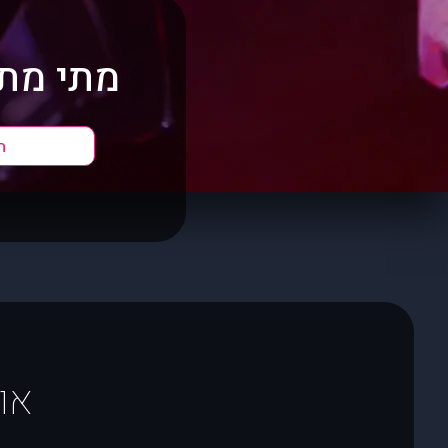
מתי מתא
ה
או