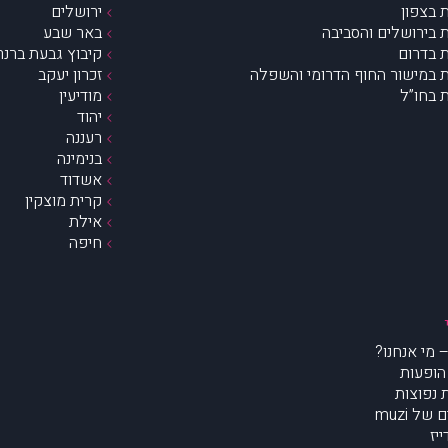
 בצפון
ירושלים
 בירושלים והסביבה
באר שבע
 בדרום
קיבוץ גבעת ברנר
 במישור החוף הדרומי והשפלה
זכרון יעקב
 בחו”ל
מודיעין
יהוד
רעננה
בנימינה
אשדוד
קרית מוצקין
אילת
חיפה
הופעות
נפוצות
של muzi
יז