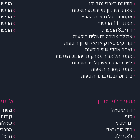
הופעות בארבי נמל יפו
הופעות
פארק הירקון גני יהושע הופעות
הופעות
אקספו היכל תוצרת הארץ
הופעות
האנגר 11 הופעות
הופעות
רידינג3 הופעות
הופעות
צוללת צהובה ירושלים הופעות
קו רקיע פארק אריאל שרון הופעות
זאפה אמפי שוני הופעות
אמפי תל אביב פארק גני יהושע הופעות
לייב פארק ראשון לציון הופעות
אמפי קיסריה הופעות
ברנרוק גבעת ברנר הופעות
הופעות לפי סגנון
על מוזי
רוק/מטאל
muzi – מי אנחנו?
פופ
קידום 
ים תיכוני
שאלות 
היפ הופ/ראפ
החברים 
ג’אז/בלוז
מרצ’נדי