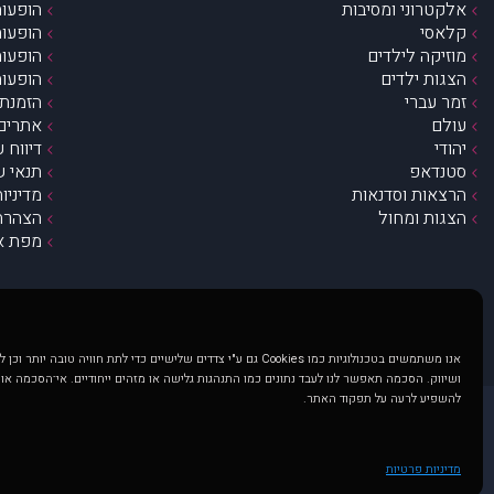
אלקטרוני ומסיבות
הופעות
קלאסי
הופעות
מוזיקה לילדים
הופעות
הצגות ילדים
הופעות
זמר עברי
הזמנת 
עולם
אתרים 
יהודי
דיווח 
סטנדאפ
תנאי ש
הרצאות וסדנאות
מדיניו
הצגות ומחול
הצהרת 
מפת א
אנו משתמשים בטכנולוגיות כמו Cookies גם ע"י צדדים שלישיים כדי לתת חוויה טובה
ושיווק. הסכמה תאפשר לנו לעבד נתונים כמו התנהגות גלישה או מזהים ייחודיים. אי־הסכמה או
להשפיע לרעה על תפקוד האתר.
@ כל הזכויות שמורות ל muzi.co.il . השימוש באתר זה כפוף לתנאי שימוש ופרטיות. שימוש בעמוד זה פירושה שהסכמת לפעול לפי תנאים אלו.
באתר מוצגים הופעות ואירועים 
מדיניות פרטיות