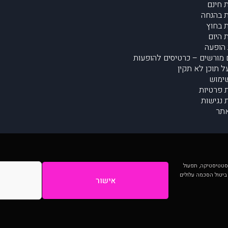
 חינם
 בהנחה
 בחוץ
 היום
הופעה
מורשים – כרטיסים להופעות
על תוכן לא תקין
ימוש
ת פרטיות
נגישות
תר
 יותר וכן לסטטיסטיקה, תפעול
 ביטול הסכמה עלולים
אישור
המתפרסמים באתר ע"י הקהילה as is ללא בדיקה. נתוני ההופעות אינם באחריות muzi.
Developed by Digiproduct - Digital Solutions Ltd.