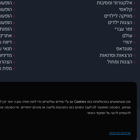
אלקטרוני ומסיבות
הופעות
קלאסי
הופעות
מוזיקה לילדים
הופעות
הצגות ילדים
הופעות
זמר עברי
הזמנת 
עולם
אתרים 
יהודי
דיווח 
סטנדאפ
תנאי ש
הרצאות וסדנאות
מדיניו
הצגות ומחול
הצהרת 
מפת א
אנו משתמשים בטכנולוגיות כמו Cookies גם ע"י צדדים שלישיים כדי לתת חוויה טובה
ושיווק. הסכמה תאפשר לנו לעבד נתונים כמו התנהגות גלישה או מזהים ייחודיים. אי־הסכמה או
להשפיע לרעה על תפקוד האתר.
@ כל הזכויות שמורות ל muzi.co.il . השימוש באתר זה כפוף לתנאי שימוש ופרטיות. שימוש בעמוד זה פירושה שהסכמת לפעול לפי תנאים אלו.
באתר מוצגים הופעות ואירועים 
מדיניות פרטיות