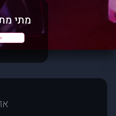
מתי מתא
ה
או