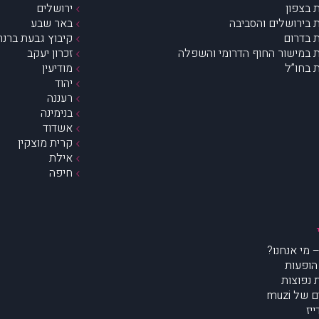
 בצפון
ירושלים
 בירושלים והסביבה
באר שבע
 בדרום
קיבוץ גבעת ברנר
 במישור החוף הדרומי והשפלה
זכרון יעקב
 בחו”ל
מודיעין
יהוד
רעננה
בנימינה
אשדוד
קרית מוצקין
אילת
חיפה
הופעות
נפוצות
של muzi
יז