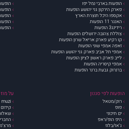
הופעות בארבי נמל יפו
הופעות
פארק הירקון גני יהושע הופעות
הופעות
אקספו היכל תוצרת הארץ
הופעות
האנגר 11 הופעות
הופעות
רידינג3 הופעות
הופעות
צוללת צהובה ירושלים הופעות
קו רקיע פארק אריאל שרון הופעות
זאפה אמפי שוני הופעות
אמפי תל אביב פארק גני יהושע הופעות
לייב פארק ראשון לציון הופעות
אמפי קיסריה הופעות
ברנרוק גבעת ברנר הופעות
הופעות לפי סגנון
על מוזי
רוק/מטאל
muzi – מי אנחנו?
פופ
קידום 
ים תיכוני
שאלות 
היפ הופ/ראפ
החברים 
ג’אז/בלוז
מרצ’נדי