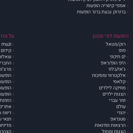
אמפי קיסריה הופעות
ברנרוק גבעת ברנר הופעות
הופעות לפי סגנון
על מוזי
רוק/מטאל
muzi – מי אנחנו?
פופ
קידום 
ים תיכוני
שאלות 
היפ הופ/ראפ
החברים 
ג’אז/בלוז
מרצ’נדי
אלקטרוני ומסיבות
הופעות
קלאסי
הופעות
מוזיקה לילדים
הופעות
הצגות ילדים
הופעות
זמר עברי
הזמנת 
עולם
אתרים 
יהודי
דיווח 
סטנדאפ
תנאי ש
הרצאות וסדנאות
מדיניו
הצגות ומחול
הצהרת 