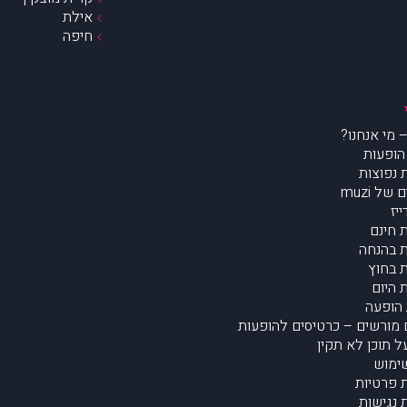
אילת
חיפה
הופעות
נפוצות
של muzi
יז
 חינם
 בהנחה
 בחוץ
 היום
הופעה
מורשים – כרטיסים להופעות
על תוכן לא תקין
ימוש
ת פרטיות
נגישות