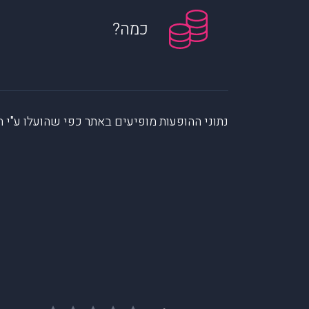
כמה?
נתוני ההופעות מופיעים באתר כפי שהועלו ע"י הקהילה. muzi לא לוקחת אחריות על המיי