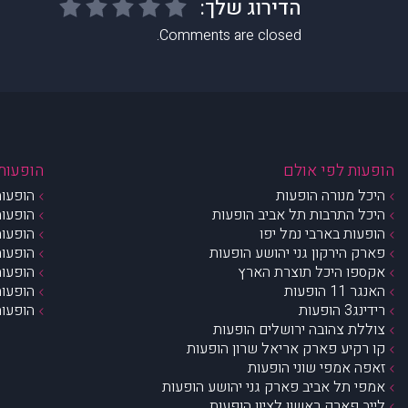
Comments are closed.
הופעות לפי אולם
הופעות 
היכל מנורה הופעות
הופעות
היכל התרבות תל אביב הופעות
הופעות
הופעות בארבי נמל יפו
הופעות
פארק הירקון גני יהושע הופעות
הופעות
אקספו היכל תוצרת הארץ
הופעות
האנגר 11 הופעות
הופעות
רידינג3 הופעות
הופעות
צוללת צהובה ירושלים הופעות
קו רקיע פארק אריאל שרון הופעות
זאפה אמפי שוני הופעות
אמפי תל אביב פארק גני יהושע הופעות
לייב פארק ראשון לציון הופעות