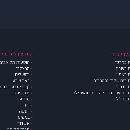
לפי אזור
הופעות לפי עיר
 במרכז
הופעות תל אביב 
 בשרון
הרצליה
 בצפון
ירושלים
 בירושלים והסביבה
באר שבע
 בדרום
קיבוץ גבעת ברנר
 במישור החוף הדרומי והשפלה
זכרון יעקב
 בחו”ל
מודיעין
יהוד
רעננה
בנימינה
אשדוד
קרית מוצקין