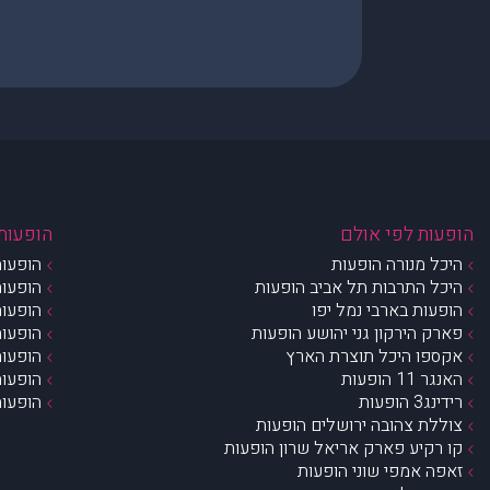
הופעות לפי אולם
הופעות 
היכל מנורה הופעות
הופעות
היכל התרבות תל אביב הופעות
הופעות
הופעות בארבי נמל יפו
הופעות
פארק הירקון גני יהושע הופעות
הופעות
אקספו היכל תוצרת הארץ
הופעות
האנגר 11 הופעות
הופעות
רידינג3 הופעות
הופעות
צוללת צהובה ירושלים הופעות
קו רקיע פארק אריאל שרון הופעות
זאפה אמפי שוני הופעות