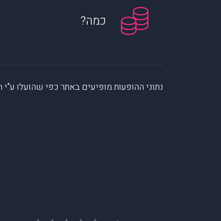
כמה?
נתוני ההופעות מופיעים באתר כפי שהועלו ע"י הקהילה. muzi לא לוקחת אחריות על המיי