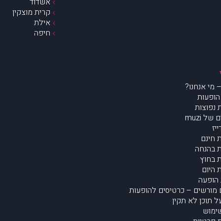
אשדוד
קרית מוצקין
אילת
חיפה
הופעות
נפוצות
של muzi
יז
 חינם
 בהנחה
 בחוץ
 היום
הופעה
מורשים – כרטיסים להופעות
על תוכן לא תקין
ימוש