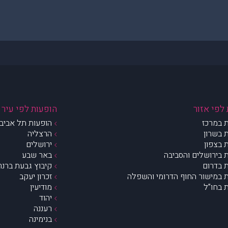
לפי אזור
הופעות לפי עיר
 במרכז
הופעות תל אביב 
 בשרון
הרצליה
 בצפון
ירושלים
 בירושלים והסביבה
באר שבע
 בדרום
קיבוץ גבעת ברנר
 במישור החוף הדרומי והשפלה
זכרון יעקב
 בחו”ל
מודיעין
יהוד
רעננה
בנימינה