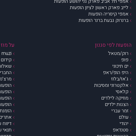
אמפי תל אביב פארק גני יהושע הופעות
לייב פארק ראשון לציון הופעות
אמפי קיסריה הופעות
ברנרוק גבעת ברנר הופעות
הופעות לפי סגנון
על מוזי
רוק/מטאל
muzi – מי אנחנו?
פופ
קידום 
ים תיכוני
שאלות 
היפ הופ/ראפ
החברים 
ג’אז/בלוז
מרצ’נדי
אלקטרוני ומסיבות
הופעות
קלאסי
הופעות
מוזיקה לילדים
הופעות
הצגות ילדים
הופעות
זמר עברי
הזמנת 
עולם
אתרים 
יהודי
דיווח 
סטנדאפ
תנאי ש