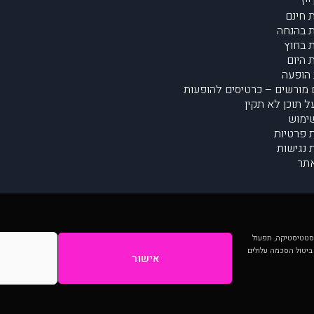
יז
 חינם
 בהנחה
 בחוץ
 היום
הופעה
מורשים – כרטיסים להופעות
על תוכן לא תקין
ימוש
ת פרטיות
נגישות
תר
 יותר וכן לסטטיסטיקה, תפעול
 ביטול הסכמה עלולים
אישור
המתפרסמים באתר ע"י הקהילה as is ללא בדיקה. נתוני ההופעות אינם באחריות muzi.
Developed by Digiproduct - Digital Solutions Ltd.