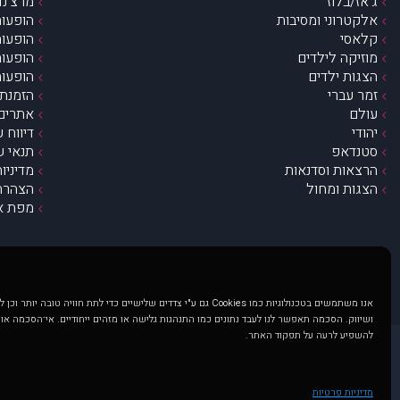
ג’אז/בלוז
מרצ’נדי
אלקטרוני ומסיבות
הופעות
קלאסי
הופעות
מוזיקה לילדים
הופעות
הצגות ילדים
הופעות
זמר עברי
הזמנת 
עולם
אתרים 
יהודי
דיווח 
סטנדאפ
תנאי ש
הרצאות וסדנאות
מדיניו
הצגות ומחול
הצהרת 
מפת א
אנו משתמשים בטכנולוגיות כמו Cookies גם ע"י צדדים שלישיים כדי לתת חוויה טובה
ושיווק. הסכמה תאפשר לנו לעבד נתונים כמו התנהגות גלישה או מזהים ייחודיים. אי־הסכמה או
להשפיע לרעה על תפקוד האתר.
@ כל הזכויות שמורות ל muzi.co.il . השימוש באתר זה כפוף לתנאי שימוש ופרטיות. שימוש בעמוד זה פירושה שהסכמת לפעול לפי תנאים אלו.
באתר מוצגים הופעות ואירועים 
מדיניות פרטיות