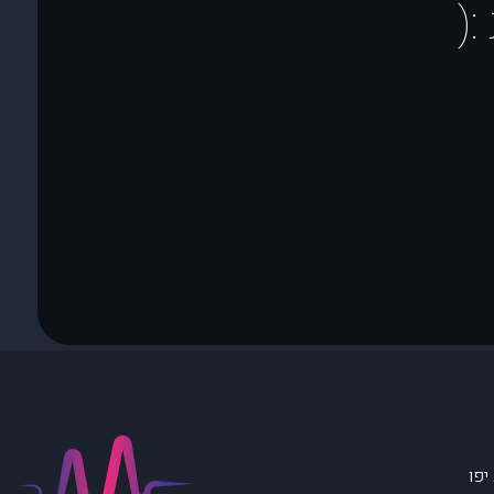
(
יפו