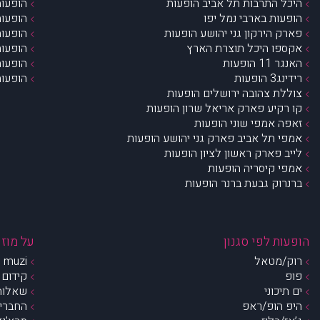
היכל התרבות תל אביב הופעות
הופעות
הופעות בארבי נמל יפו
הופעות
פארק הירקון גני יהושע הופעות
הופעות
אקספו היכל תוצרת הארץ
הופעות
האנגר 11 הופעות
הופעות
רידינג3 הופעות
הופעות
צוללת צהובה ירושלים הופעות
קו רקיע פארק אריאל שרון הופעות
זאפה אמפי שוני הופעות
אמפי תל אביב פארק גני יהושע הופעות
לייב פארק ראשון לציון הופעות
אמפי קיסריה הופעות
ברנרוק גבעת ברנר הופעות
הופעות לפי סגנון
על מוזי
רוק/מטאל
muzi – מי אנחנו?
פופ
קידום 
ים תיכוני
שאלות 
היפ הופ/ראפ
החברים 