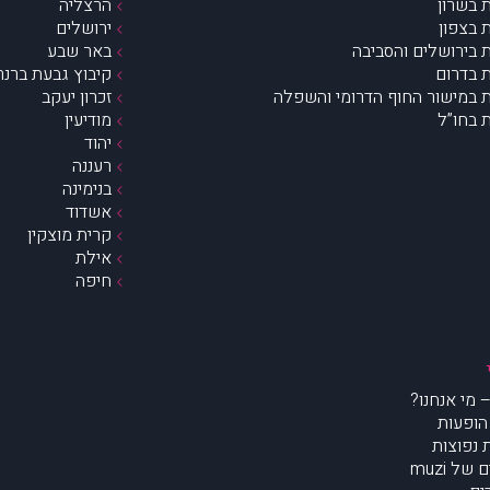
 בשרון
הרצליה
 בצפון
ירושלים
 בירושלים והסביבה
באר שבע
 בדרום
קיבוץ גבעת ברנר
 במישור החוף הדרומי והשפלה
זכרון יעקב
 בחו”ל
מודיעין
יהוד
רעננה
בנימינה
אשדוד
קרית מוצקין
אילת
חיפה
הופעות
נפוצות
של muzi