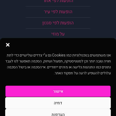
הופעות לפי אזור
הופעות לפי עיר
הופעות לפי סגנון
על מוזי
אנו משתמשים בטכנולוגיות כמו Cookies גם ע"י צדדים שלישיים כדי לתת
חוויה טובה יותר וכן לסטטיסטיקה, תפעול ושיווק. הסכמה תאפשר לנו לעבד
נתונים כמו התנהגות גלישה או מזהים ייחודיים. אי־הסכמה או ביטול הסכמה
עלולים להשפיע לרעה על תפקוד האתר.
אישור
דחיה
@ כל הזכויות שמורות ל muzi.co.il . השימוש באתר זה כפוף לתנאי שימוש ופרטיות.
שימוש בעמוד זה פירושה שהסכמת לפעול לפי תנאים אלו.
העדפות